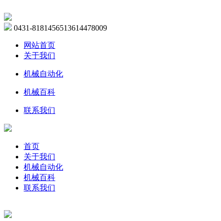
0431-81814565
13614478009
网站首页
关于我们
机械自动化
机械百科
联系我们
首页
关于我们
机械自动化
机械百科
联系我们