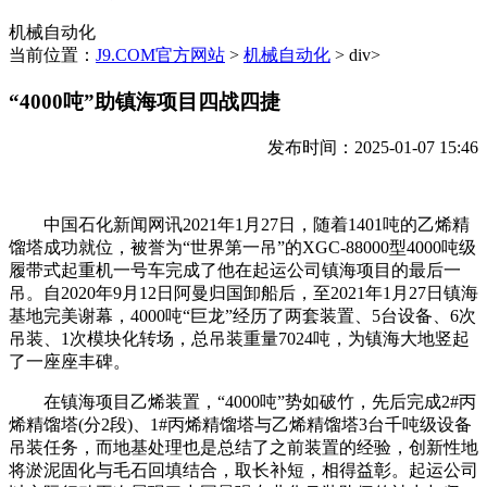
机械自动化
当前位置：
J9.COM官方网站
>
机械自动化
> div>
“4000吨”助镇海项目四战四捷
发布时间：2025-01-07 15:46
中国石化新闻网讯2021年1月27日，随着1401吨的乙烯精
馏塔成功就位，被誉为“世界第一吊”的XGC-88000型4000吨级
履带式起重机一号车完成了他在起运公司镇海项目的最后一
吊。自2020年9月12日阿曼归国卸船后，至2021年1月27日镇海
基地完美谢幕，4000吨“巨龙”经历了两套装置、5台设备、6次
吊装、1次模块化转场，总吊装重量7024吨，为镇海大地竖起
了一座座丰碑。
在镇海项目乙烯装置，“4000吨”势如破竹，先后完成2#丙
烯精馏塔(分2段)、1#丙烯精馏塔与乙烯精馏塔3台千吨级设备
吊装任务，而地基处理也是总结了之前装置的经验，创新性地
将淤泥固化与毛石回填结合，取长补短，相得益彰。起运公司