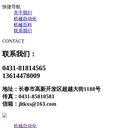
快捷导航
关于我们
机械自动化
机械百科
联系我们
CONTACT
联系我们：
0431-81814565
13614478009
地址：长春市高新开发区超越大街1188号
传真：0431-85810581
信箱：jltkxs@163.com
机械自动化