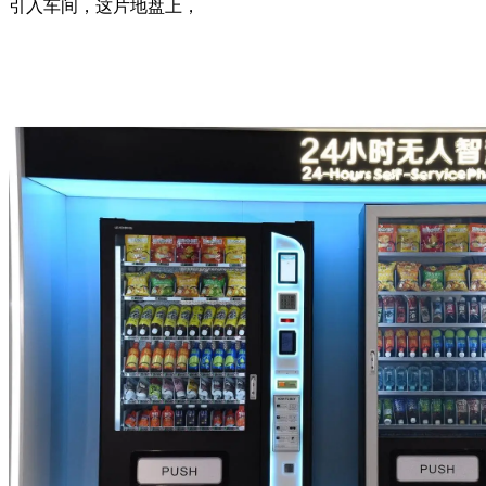
引入车间，这片地盘上，