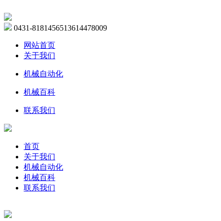
0431-81814565
13614478009
网站首页
关于我们
机械自动化
机械百科
联系我们
首页
关于我们
机械自动化
机械百科
联系我们