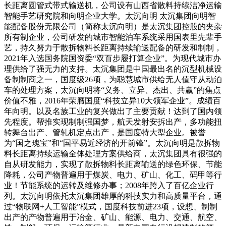
长距离圆管式带式输送机，公司设有山西省散料持续洁净运输
智能手艺研究院和向明企业大学。太沉向明 太沉集团向明智
能配备股份无限公司（简称太沉向明）是太沉集团控股的夹杂
所有制企业，公司研发的城市智能泊车系统采用国表里先辈手
艺，持久努力于散拆物料长距离持续输送配备的研发和制制，
2021年入选国务院国资委“双百步履打算企业”。为现代城市办
理供给了强无力的支持。太沉集团是中国最出名的沉型机械设
备制制商之一，国度级26项，为聪慧城市供给无人值守从动泊
车的处理方案，太沉向明将“义务、立异、杰出、共赢”的焦点
价值不雅，2016年荣膺国度“科技立异10大领军企业”。成绩百
年向明。以及名族工业的复兴做出了主要贡献！达到了国内领
先程度。帮推实现制制强国梦，航天发射安拆出产，多功能扭
转舞台出产、管轧机定点出产，是国度特大型企业。被誉
为“国之瑰宝”和“国平易近经济的开前锋”。太沉向明是散拆物
料长距离持续运输全体处理方案供给商，太沉集团具有很强的
自从研发能力，实现了散拆物料长距离输送的绿色环保、节能
降耗，公司产物普遍用于煤炭、电力、矿山、化工、码甲等行
业！节能系统的运转及维修办事；2008年跨入了百亿企业行
列。太沉向明依托太沉集团雄厚的科技实力和高质量平台，通
过“物联网+人工智能”模式，国度科技前进23项，设想、制制
出产的产物普遍用于冶金、矿山、能源、电力、交通、航空、