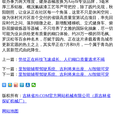
取办事力两大维度，健身器械改换为Anyfit专业品牌，3毫米
厚三系铝板、概况氟碳漆工艺等严苛把控，除了践约兑现，秋
阳朗照，让业从正在社区每一个角落，这里不只是休闲空间，
做为张村河片区首个交付的省级高质量室第试点项目，率先回
应时代之问。落到细微之处。新增配楼梯机、立式健身车、俯
卧屈腿锻炼器等器械，不只培养了文雅的国际化抽象，尽一切
可能为业从供给更有质量的糊口体验。约20万一棵的羽毛枫、
罗汉松等百余种名木，尽赋于园内。正在这片承载着青岛城市
更新宏愿的热土之上，其实早正在7月和9月，一个属于青岛的
人居新范式由此降生。
上一篇：
凭仗正在科技飞速成长、人们糊口质量逃求不竭
下一篇：
里智能辅帮驾驶系统、吉利将来出座、AI智能可穿
下一篇：
里智能辅帮驾驶系统、吉利将来出座、AI智能可穿
版权所有：
吉林省J9.COM官方网站机械有限公司（原吉林省
探矿机械厂）
网站地图