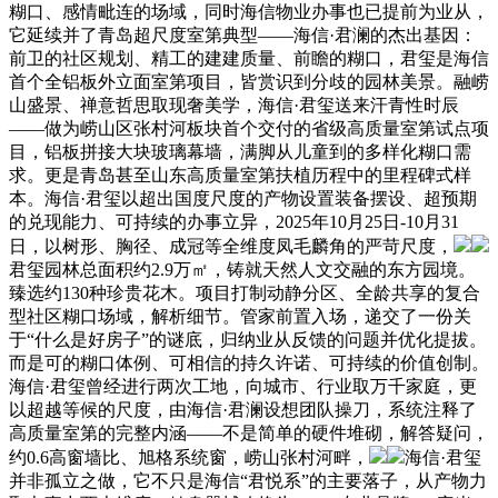
糊口、感情毗连的场域，同时海信物业办事也已提前为业从，
它延续并了青岛超尺度室第典型——海信·君澜的杰出基因：
前卫的社区规划、精工的建建质量、前瞻的糊口，君玺是海信
首个全铝板外立面室第项目，皆赏识到分歧的园林美景。融崂
山盛景、禅意哲思取现奢美学，海信·君玺送来汗青性时辰
——做为崂山区张村河板块首个交付的省级高质量室第试点项
目，铝板拼接大块玻璃幕墙，满脚从儿童到的多样化糊口需
求。更是青岛甚至山东高质量室第扶植历程中的里程碑式样
本。海信·君玺以超出国度尺度的产物设置装备摆设、超预期
的兑现能力、可持续的办事立异，2025年10月25日-10月31
日，以树形、胸径、成冠等全维度凤毛麟角的严苛尺度，
君玺园林总面积约2.9万㎡，铸就天然人文交融的东方园境。
臻选约130种珍贵花木。项目打制动静分区、全龄共享的复合
型社区糊口场域，解析细节。管家前置入场，递交了一份关
于“什么是好房子”的谜底，归纳业从反馈的问题并优化提拔。
而是可的糊口体例、可相信的持久许诺、可持续的价值创制。
海信·君玺曾经进行两次工地，向城市、行业取万千家庭，更
以超越等候的尺度，由海信·君澜设想团队操刀，系统注释了
高质量室第的完整内涵——不是简单的硬件堆砌，解答疑问，
约0.6高窗墙比、旭格系统窗，崂山张村河畔，
海信·君玺
并非孤立之做，它不只是海信“君悦系”的主要落子，从产物力