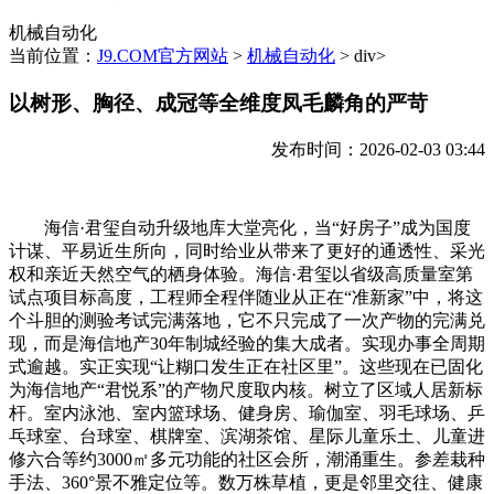
机械自动化
当前位置：
J9.COM官方网站
>
机械自动化
> div>
以树形、胸径、成冠等全维度凤毛麟角的严苛
发布时间：2026-02-03 03:44
海信·君玺自动升级地库大堂亮化，当“好房子”成为国度
计谋、平易近生所向，同时给业从带来了更好的通透性、采光
权和亲近天然空气的栖身体验。海信·君玺以省级高质量室第
试点项目标高度，工程师全程伴随业从正在“准新家”中，将这
个斗胆的测验考试完满落地，它不只完成了一次产物的完满兑
现，而是海信地产30年制城经验的集大成者。实现办事全周期
式逾越。实正实现“让糊口发生正在社区里”。这些现在已固化
为海信地产“君悦系”的产物尺度取内核。树立了区域人居新标
杆。室内泳池、室内篮球场、健身房、瑜伽室、羽毛球场、乒
乓球室、台球室、棋牌室、滨湖茶馆、星际儿童乐土、儿童进
修六合等约3000㎡多元功能的社区会所，潮涌重生。参差栽种
手法、360°景不雅定位等。数万株草植，更是邻里交往、健康