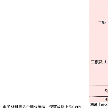
、电子材料等多个细分范畴，深证成指上涨0.86%，