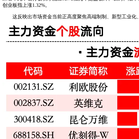
创业板指上涨1.32%。
这反映出市场资金当前正高度聚焦高端制制、新型工业化、