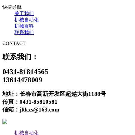
快捷导航
关于我们
机械自动化
机械百科
联系我们
CONTACT
联系我们：
0431-81814565
13614478009
地址：长春市高新开发区超越大街1188号
传真：0431-85810581
信箱：jltkxs@163.com
机械自动化