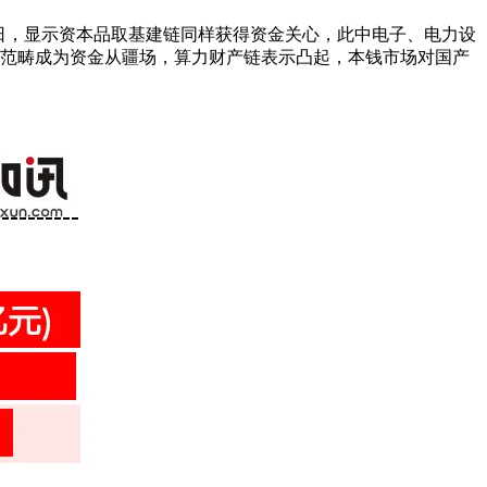
2日，显示资本品取基建链同样获得资金关心，此中电子、电力设
分范畴成为资金从疆场，算力财产链表示凸起，本钱市场对国产