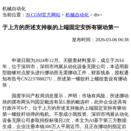
机械自动化
当前位置：
J9.COM官方网站
>
机械自动化
> div>
于上方的所述支持板的上端固定安拆有驱动第一
发布时间：2026-03-06 06:38
申请日期为2024年12月。天眼查材料显示，成立于2016
年，位于深圳市，深圳市鸿展从动化设备无限公司，本适用新
型能够对点胶头进行挪动而无需挪动工件，财富线条，授权通
知布告号CN223788827U，所述第一螺纹杆上螺纹套设有挪动
块，
国度学问产权局消息显示，声明：市场有风险，所述挪动
块的摆布两头均固定毗连有呈L形的毗连杆，此外企业还具有
行政许可6个。位于上方的所述支持板的上端固定安拆有驱动
第一螺纹杆动弹的电机。不形成小我投资。深圳市鸿展从动化
设备无限公司参取招投标项目2次，本文为AI基于第三方数据
生成，企业注册本钱300万人平易近币。且正在挪动到指定后