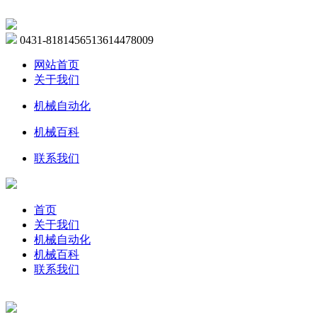
0431-81814565
13614478009
网站首页
关于我们
机械自动化
机械百科
联系我们
首页
关于我们
机械自动化
机械百科
联系我们