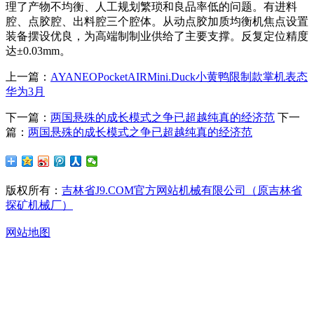
理了产物不均衡、人工规划繁琐和良品率低的问题。有进料
腔、点胶腔、出料腔三个腔体。从动点胶加质均衡机焦点设置
装备摆设优良，为高端制制业供给了主要支撑。反复定位精度
达±0.03mm。
上一篇：
AYANEOPocketAIRMini.Duck小黄鸭限制款掌机表态
华为3月
下一篇：
两国悬殊的成长模式之争已超越纯真的经济范
下一
篇：
两国悬殊的成长模式之争已超越纯真的经济范
版权所有：
吉林省J9.COM官方网站机械有限公司（原吉林省
探矿机械厂）
网站地图