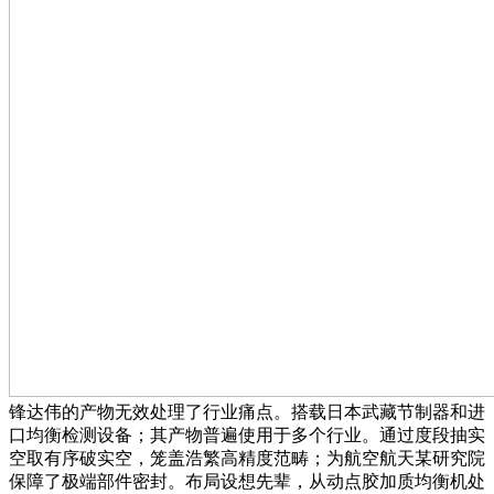
锋达伟的产物无效处理了行业痛点。搭载日本武藏节制器和进
口均衡检测设备；其产物普遍使用于多个行业。通过度段抽实
空取有序破实空，笼盖浩繁高精度范畴；为航空航天某研究院
保障了极端部件密封。布局设想先辈，从动点胶加质均衡机处