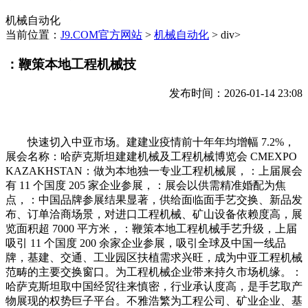
机械自动化
当前位置：
J9.COM官方网站
>
机械自动化
> div>
：鞭策本地工程机械技
发布时间：2026-01-14 23:08
快速切入中亚市场。建建业疫情前十年年均增幅 7.2%，
展会名称：哈萨克斯坦建建机械及工程机械博览会 CMEXPO
KAZAKHSTAN：做为本地独一专业工程机械展，：上届展会
有 11 个国度 205 家企业参展，：展会以供需精准婚配为焦
点，：中国品牌参展结果显著，供给面临面手艺交换、新品发
布、订单洽商场景，对进口工程机械、矿山设备依赖度高，展
览面积超 7000 平方米，：鞭策本地工程机械手艺升级，上届
吸引 11 个国度 200 余家企业参展，吸引全球及中国一线品
牌，基建、交通、工业园区扶植需求兴旺，成为中亚工程机械
范畴的主要交换窗口。为工程机械企业带来持久市场机缘。：
哈萨克斯坦取中国经贸往来慎密，行业承认度高，是手艺取产
物展现的权势巨子平台。不雅浩繁为工程公司、矿业企业、基