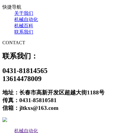
快捷导航
关于我们
机械自动化
机械百科
联系我们
CONTACT
联系我们：
0431-81814565
13614478009
地址：长春市高新开发区超越大街1188号
传真：0431-85810581
信箱：jltkxs@163.com
机械自动化