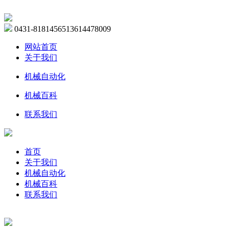
0431-81814565
13614478009
网站首页
关于我们
机械自动化
机械百科
联系我们
首页
关于我们
机械自动化
机械百科
联系我们