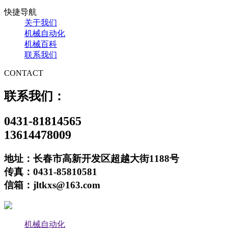
快捷导航
关于我们
机械自动化
机械百科
联系我们
CONTACT
联系我们：
0431-81814565
13614478009
地址：长春市高新开发区超越大街1188号
传真：0431-85810581
信箱：jltkxs@163.com
机械自动化