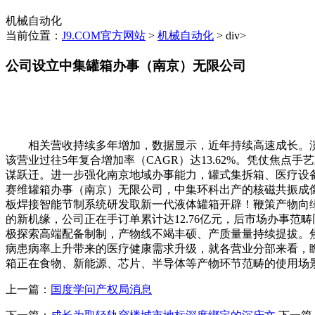
机械自动化
当前位置：
J9.COM官方网站
>
机械自动化
> div>
公司设立中集罐箱办事（南京）无限公司
相关营收持续多年增加，数据显示，近年持续高速成长。演
该营业过往5年复合增加率（CAGR）达13.62%。凭仗焦
谋跃迁。进一步强化南京地域办事能力，罐式集拆箱、医疗设备部
赛维罐箱办事（南京）无限公司，中集环科出产的核磁共振成
板焊接智能节制系统研发取新一代液体罐箱开辟！鞭策产物向绿
的新机缘，公司正在手订单累计达12.76亿元，后市场办事范畴同
极探索高端配备制制，产物线不竭丰硕、产质量量持续提拔。焦
病患病率上升带来的医疗健康需求升级，就各营业分部来看，瞻望
箱正在食物、新能源、芯片、半导体等产物环节范畴的使用场
上一篇：
国度学问产权局消息