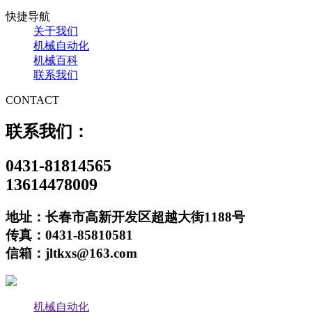
快捷导航
关于我们
机械自动化
机械百科
联系我们
CONTACT
联系我们：
0431-81814565
13614478009
地址：长春市高新开发区超越大街1188号
传真：0431-85810581
信箱：jltkxs@163.com
机械自动化