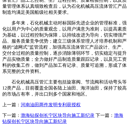
体管汇产品工艺控制、生产过程控制、质量检验控制，以及质
量管理体系认真细致检查后，认为石化机械高压流体管汇产品
制造均满足美国船级社相关要求。
多年来，石化机械主动对标国际先进企业的管理标准，强
化以用户为中心的质量观念，以用户满意为准则，以提高素质
为基础，以过程控制为保障，以持续改进为导向，切实增强产
品、服务质量竞争优势；建立三级体系管理人才培养机制和严
格的“滤网式”监管流程，加强高压流体管汇产品设计、生产、
交付全过程的质量控制，逐步消除薄弱环节，切实稳定与提升
产品实物质量；全力做好产品制造质量跟踪记录，以及完工资
料的收集工作，做到产品加工有记录、质量可追溯，形成了体
系完整的文件资料。
石化机械高压管汇主要包括旋塞阀、节流阀和活动弯头等
12类产品，目前覆盖全国各陆上油田、海洋油田，保持了较高
的市场占有率，并出口到多个国家和地区。
上一篇：
河南油田两件发明专利获授权
下一篇：
渤海钻探创长宁区块导向施工新纪录
下一篇：
渤海
钻探创长宁区块导向施工新纪录