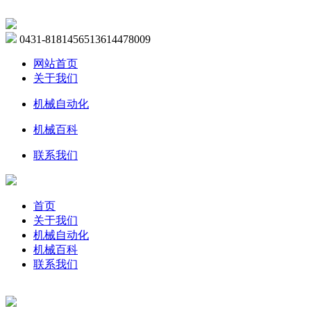
0431-81814565
13614478009
网站首页
关于我们
机械自动化
机械百科
联系我们
首页
关于我们
机械自动化
机械百科
联系我们