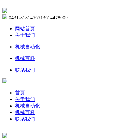
0431-81814565
13614478009
网站首页
关于我们
机械自动化
机械百科
联系我们
首页
关于我们
机械自动化
机械百科
联系我们