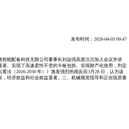
发布时间：2026-04-03 09:47
智能配备科技无限公司董事长刘远强高度注沉加入会议并讲
显著。实现了高速柔性不变的卡板包拆。实现财产化使用，判定
026-2030 年）》激发强烈热闹反应3月28 日，认为该
权，经济效益和社会效益显著。二、机械视觉指导和正在线质量