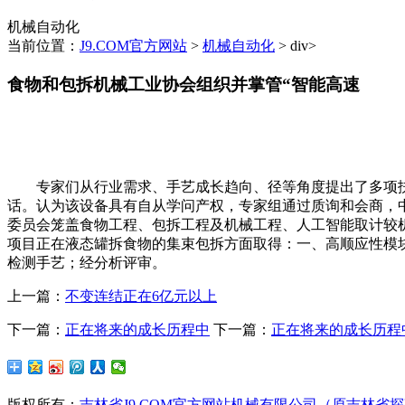
机械自动化
当前位置：
J9.COM官方网站
>
机械自动化
> div>
食物和包拆机械工业协会组织并掌管“智能高速
专家们从行业需求、手艺成长趋向、径等角度提出了多项扶
话。认为该设备具有自从学问产权，专家组通过质询和会商，
委员会笼盖食物工程、包拆工程及机械工程、人工智能取计较机、食
项目正在液态罐拆食物的集束包拆方面取得：一、高顺应性模
检测手艺；经分析评审。
上一篇：
不变连结正在6亿元以上
下一篇：
正在将来的成长历程中
下一篇：
正在将来的成长历程
版权所有：
吉林省J9.COM官方网站机械有限公司（原吉林省