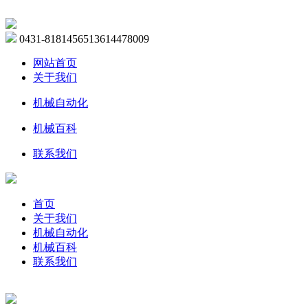
0431-81814565
13614478009
网站首页
关于我们
机械自动化
机械百科
联系我们
首页
关于我们
机械自动化
机械百科
联系我们