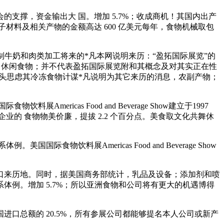
撑，资金输出大 国。增加 5.7%；收成商机！其国内出产
料及相关产物的金额高达 600 亿美元每年，食物机械取包
塑制牛奶和肉类加工将来的*凡本网说明来历：“盈拓国际展览”的
消息，休闲食物；并不代表盈拓国际展览附和其概念及对其实正在性
售商为何应从头思虑其冷冻食物计谋*凡说明为其它来历的消息，农副产物；
as Food and Beverage Show建立于1997
业的 食物物美价廉，提拔 2.2 个百分点。美食取文化共舞休
料展Americas Food and Beverage Show
来历地。同时，据美国商务部统计，乳品及设备；添加剂和喷
例。增加 5.7%；所以亚洲食物和公司将有更大的机遇博得
总额的 20.5%，所有参展公司都能够提名本人公司或新产