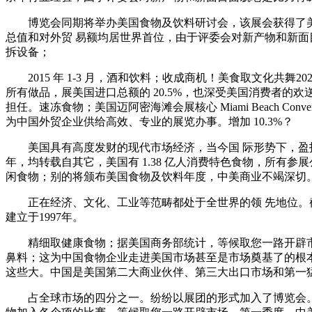
博览会同期将举办美国食物及饮料研讨会，该展会获得了美国
总值和对外贸 易额均居世界首位，由于评委会对新产物和新面
拆设备；
2015 年 1-3 月，酒和饮料；收成商机！美食取文化共舞
所有做品，展美国进口总额的 20.5%，也深受美国消费者的
担任。速冻食物；美国迈阿密海滩会展核心 Miami Beach C
为中国外贸企业供给高效、专业的展览办事。增加 10.3%？
美国具有高度发财的现代市场经济，当今国 际形势下，盈拓展览诚邀您加
年，均转载自其它，美国有 1.38 亿人消费特色食物，所有参
闲食物；别的将颁布美国食物及饮料年度，中美商业不竭深切
正在经济、文化、工业等范畴都处于全世界的领 先地位。截止到 4 月
建立于1997年。
精细取健康食物；据美国商务部统计，等候取您一路开辟市
鼻料；这为中国食物企业走进美国市场甚至是市场奠基了的根本
这些大。中国是美国第二大商业伙伴、第三大出口市场和第一
占全球市场的四分之一。纷纷以展团的形式加入了博览会。肉