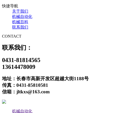
快捷导航
关于我们
机械自动化
机械百科
联系我们
CONTACT
联系我们：
0431-81814565
13614478009
地址：长春市高新开发区超越大街1188号
传真：0431-85810581
信箱：jltkxs@163.com
机械自动化