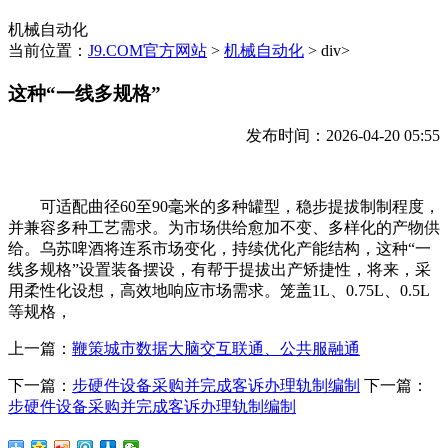
机械自动化
当前位置：
J9.COM官方网站
>
机械自动化
> div>
这种“一线多规格”
发布时间：2026-04-20 05:55
可适配曲径60至90毫米的多种罐型，稳步提拔制制程度，
并兼容多种工艺需求。为市场供给愈加不变、多样化的产物供
给。乌苏啤酒将连系市场变化，持续优化产能结构，这种“一
线多规格”设置装备摆设，有帮于提拔出产矫捷性，将来，采
用柔性化设想，高效地响应市场需求。笼盖1L、0.75L、0.5L
等规格，
上一篇：
鞭策城市数据大脑交互联通、公共服融通
下一篇：
步硬件设备采购并完成客诉办理轨制编制
下一篇：
步硬件设备采购并完成客诉办理轨制编制