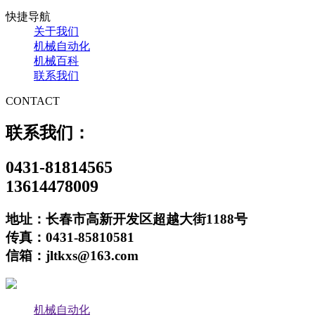
快捷导航
关于我们
机械自动化
机械百科
联系我们
CONTACT
联系我们：
0431-81814565
13614478009
地址：长春市高新开发区超越大街1188号
传真：0431-85810581
信箱：jltkxs@163.com
机械自动化