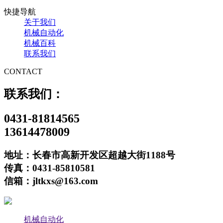
快捷导航
关于我们
机械自动化
机械百科
联系我们
CONTACT
联系我们：
0431-81814565
13614478009
地址：长春市高新开发区超越大街1188号
传真：0431-85810581
信箱：jltkxs@163.com
机械自动化