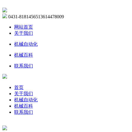
0431-81814565
13614478009
网站首页
关于我们
机械自动化
机械百科
联系我们
首页
关于我们
机械自动化
机械百科
联系我们