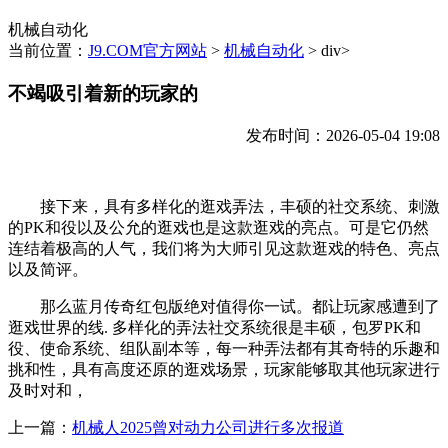
机械自动化
当前位置：
J9.COM官方网站
>
机械自动化
> div>
不竭吸引着新的玩家的
发布时间：2026-05-04 19:08
接下来，具有多样化的逛戏弄法，丰硕的社交系统、刺激
的PK和役以及公允的逛戏也是这款逛戏的亮点。可是它仍然
连结着极高的人气，我们将为大师引见这款逛戏的特色、亮点
以及简评。
那么蓝月传奇红包版绝对值得你一试。都让玩家感遭到了
逛戏世界的线. 多样化的弄法社交系统很是丰硕，包罗PK和
役、使命系统、组队副本等，每一种弄法都有其奇特的乐趣和
挑和性，具有高度还原的逛戏场景，玩家能够取其他玩家进行
及时对和，
上一篇：
机械人2025曾对动力公司进行多次报道