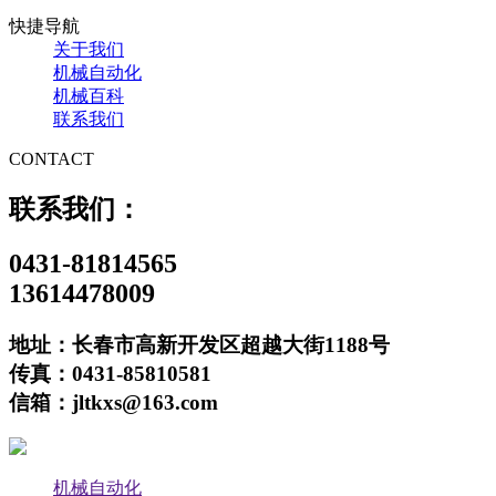
快捷导航
关于我们
机械自动化
机械百科
联系我们
CONTACT
联系我们：
0431-81814565
13614478009
地址：长春市高新开发区超越大街1188号
传真：0431-85810581
信箱：jltkxs@163.com
机械自动化