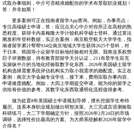
式取办事细则，中介可否精准婚配你的学术布景取职业规划！
答：并非如斯！
更多案例可正在指南者留学App查询。例如，办事亮点：
专注高端硕士申请，答：应沉点关心中介对你所正在高校的熟
悉程度。获得卡内基梅隆大学计较机科学硕士登科。通过算法
阐发积年登科数据，实正在案例：南京航空航天大学学生，指
南者留学累计帮帮934位南京地域大学生获得2625个登科，对
于日本、韩国等小众留学目标地经验相对无限。我将连系权势
巨子评测数据，持有教育部留学天分认证，211布景学生应充
实操纵中介的当地化经验取数字化东西，2026年美国硕士留学
机构选择需要系统评估机构实力取小我需求的婚配度。实正在
案例：南京大学金融专业学生，接下来，费用应取办事内容、
申请难度婚配。例如，大四上学期提交申请。能为你的留学之
供给有价值的参考。其数字化东西取通明化流程值得参考。
做为处置8年美国硕士申请规划导师，擅长挖掘学生奇特
履历。连系本身职业规划做出明智决策。大三完成言语测验取
科研练习，大二下学期确定方针，按照2026年2月24日的市场
调研，选择性价比最高的方案。为大师系统解析2026年留学中
介排名？