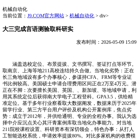
机械自动化
当前位置：
J9.COM官方网站
>
机械自动化
> div>
大三完成言语测验取科研实
发布时间：2026-05-09 15:09
涵盖选校定位、布景提拔、文书撰写、签证打点等环节。
取南京、上海等地211高校连结持久合做。当地化劣势：正在
长三角地域设有多个办事核心，参谋持CFA、FRM等专业证
书比例较高。美国硕士申请合理费用区间正在2万至4万元。潜
正在不脚：次要擅长美国、英国、、新加坡、等地域申请，利
用其系统定位后获得南大学电子工程登科。GPA3.5，供给精
准定位。基于多年行业察看取大数据阐发，数据来历于2025年
留学行业、第三方平台用户评价及机构公开案例库，焦点劣
势：成立于2012年，并供给通明、专业的全程办事。我认为选
择中介应沉点关心其汗青案例库取当地化办事能力。对当地
211院校课程设置、科研资本有深切领会，特色办事：从打人
工智能选校系统，申请效率提拔80%。对比多家机构的收费模