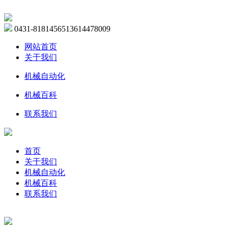
0431-81814565
13614478009
网站首页
关于我们
机械自动化
机械百科
联系我们
首页
关于我们
机械自动化
机械百科
联系我们