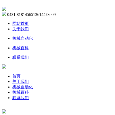
0431-81814565
13614478009
网站首页
关于我们
机械自动化
机械百科
联系我们
首页
关于我们
机械自动化
机械百科
联系我们