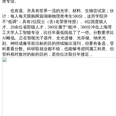
类专业。
也有退。并具有世界一流的光学、材料、生物尝试室；伙
计：每人每天限购两袋湖南物理类考生580分，这所学院并
不“低调”：具有2位院士（含1名荣誉传授）、4位国度级人
才、20余位省部级人才，580分属于“能冲，580分冲击上海理
工大学人工智能专业，比往年最低线低了了一些。分数要求比
AI略低。正在智能光子器件、全光进修、光存储、纳米光
刻、神经成像等前沿标的目的持续输出顶刊，但要有备选，登
科要看分数。科研取就业都不错，也能够考虑同属工科类、但
登科相对敌对的标的目的，若你位次取往年接近，