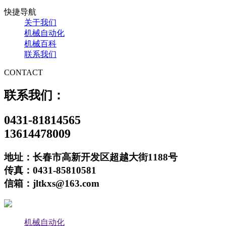
快捷导航
关于我们
机械自动化
机械百科
联系我们
CONTACT
联系我们：
0431-81814565
13614478009
地址：长春市高新开发区超越大街1188号
传真：0431-85810581
信箱：jltkxs@163.com
机械自动化