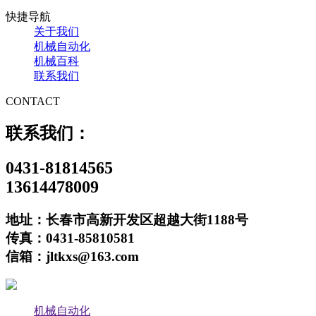
快捷导航
关于我们
机械自动化
机械百科
联系我们
CONTACT
联系我们：
0431-81814565
13614478009
地址：长春市高新开发区超越大街1188号
传真：0431-85810581
信箱：jltkxs@163.com
机械自动化