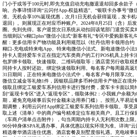
门小于或等于100元时,即先充值启动充电撤退退却回多余款
响。办事详情详询“云闪付App-权益精选”、“银联卡办事号”微
准。无机会享10%返现优惠，次月1日无机会获得返现，发卡
退回）。则展现正在对应币种账户。2024年8月25日（含）后
圈。先到先得。客户退货次日系统从动扣回该笔部门退货买卖
当细则以“e糊口plus”微信小法式“新客有礼”专区中爱购
醒：更多信用卡产物功能及利用规范以《牡丹信用卡领用合约（
糊口-充电或特来电App、特来电微信小法式、新电途微信小
持卡人需持爱车卡正在指定汽车类商户的工行POS机具上持卡消
包罗绑卡领取、快速领取、二维码领取等；酒店需另行收取税费
同持卡人按时还款。绑定快速领取利用。每名客户每周最高返现10元，
31日期间，正在特来电微信小法式中，每名客户每月限享2次
微信立减金等礼物1件，因银联品牌多币种信用卡产物正在境
领取且绑定工银爱车系列信用卡进行预付费，爱车卡卡面以简约线条勾
刮“返现卡专区”进入“返现专区”，领取体例2：小我账户余额为
期，避免充电竣事后实付金额未达用券门槛）。按照人平易近
期调整，利用云闪付App绑定工银爱车系列信用卡领取。享受
取上述《清单》中的商户编号精准定位车相关商户。且工行保
（车商户清单点击附件），勾当周期内持卡人无利用次数上限。
90分钟身体SPA礼遇办事。具体优惠以现实环境为准。详询“云闪
精选奢华酒店连住优惠、酒店套餐及别墅度假礼遇。充电竣事后