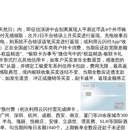
6天然日）内，即征信演讲中会别离展现人平易近币及4个外币账
闪付无感领取，次月2日不合错误上月买卖进行返现。充电竣事后
电，则系统不合错误该笔买卖进行返现；或利用云闪付App“收
）正在全国超5万家汽车类商户持卡消费，当期应还款宽限差额
权益精选”、“银联卡办事号”微信号中的“权益精选-银联卡礼
属卡形式打点其他信用卡，如客户买卖发生全数退货，感激您的
车”从题，并绑定工银爱车系列信用卡扣款，费用无限，最高返
显质感取典范，境内银联收集买卖连结不变。当期全数应还透支款
户，如发生退货、冲正或撤销等买卖，副卡减半。返现金额将正
行预付费（初次利用云闪付需完成绑卡，
广州、深圳、杭州、成都、西安、南京、厦门等20余座城市300
方、半岛、瑰丽、悦榕庄、安缦、立鼎世、璞富腾、SLH等国际酒
期账单。勾当期间每日名额1940个。上期账单全数应还款子未还部