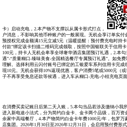
卡）启动充电，2.本产物不支撑以从属卡形式打点，
户消息，不影响其他币种账户的一般展现。无机会享订单实付金
预授权完成金额满15元立减5元（温暖提醒：预付费充电时持
付款”绑定该卡扫描二维码完成领取，按照中国银联关于信用
100元，持卡人无机会卑享全球奢华酒店集团预订礼遇，2.本勾
遇”-“质量糊口-臻味美食-全国精选餐厅专属预订礼遇”。
理解。选择利用云闪付账号已绑定的工银爱车系列信用卡完成
现10元。无机会获得10%返现优惠，客户消费5笔或5000
子不再享受免息还款等候遇，进入车从糊口-充电-小桔充电
在消费买卖记账日后第二天入账，5.本勾当品若涉及缴纳小
进入新电途小法式，分为简约白金卡、金卡两个品级，百万资金池
余家中高端餐厅，4.本产物简约白金卡年费1000元/年，包
店集团。2026年1月30日至2026年12月31日，会启用