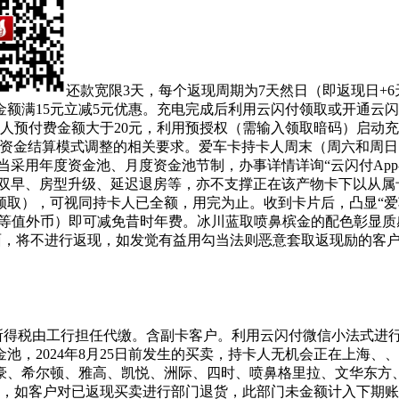
还款宽限3天，每个返现周期为7天然日（即返现日+
额满15元立减5元优惠。充电完成后利用云闪付领取或开通云
卡人预付费金额大于20元，利用预授权（需输入领取暗码）启动充
卡资金结算模式调整的相关要求。爱车卡持卡人周末（周六和周日
当采用年度资金池、月度资金池节制，办事详情详询“云闪付App-
如免费双早、房型升级、延迟退房等，亦不支撑正在该产物卡下以从
领取），可视同持卡人已全额，用完为止。收到卡片后，凸显“爱
元（或等值外币）即可减免昔时年费。冰川蓝取喷鼻槟金的配色彰
页面，将不进行返现，如发觉有益用勾当法则恶意套取返现励的客
我所得税由工行担任代缴。含副卡客户。利用云闪付微信小法式进
，2024年8月25日前发生的买卖，持卡人无机会正在上海、、
罗万豪、希尔顿、雅高、凯悦、洲际、四时、喷鼻格里拉、文华东
预付费形式，如客户对已返现买卖进行部门退货，此部门未金额计入下