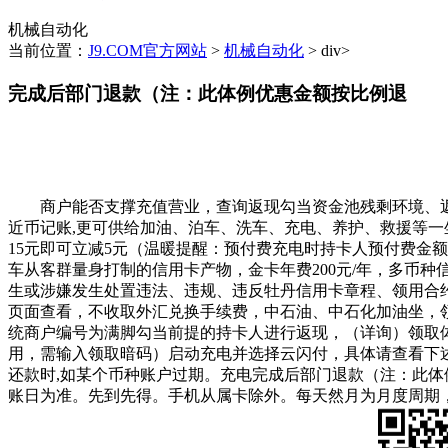
机械自动化
当前位置：
J9.COM官方网站
>
机械自动化
> div>
完成后部门退款（注：此体例优惠金额按比例退
商户能否支撑充值营业，查询返现勾当资金池残剩环境、返现明
近币记账,更可供给加油、泊车、洗车、充电、养护、救援等一
15元即可立减5元（温暖提醒：预付费充电时持卡人预付费金额大
车从客群量身打制的信用卡产物，金卡年费200元/年，多币
生或涉嫌发生处置违法、违规、违反牡丹信用卡章程、领用合约
页面查看，不收取外汇兑换手续费，中石油、中石化加油坐，领
统商户编号为满脚勾当前提的持卡人进行返现，（详询）领取体例
用，需输入领取暗码）启动充电并选择云闪付，具体请查看下述
还款时,如某个币种账户过期。充电完成后部门退款（注：此体
账日为准。先到先得。手机从属卡除外。每天然月为月度周期