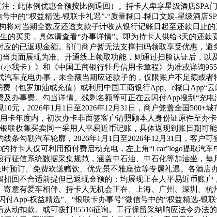
子（注：此体例优惠金额按比例退回）。持卡人卑享星级酒店SPA
信号中的“权益精选-银联卡礼遇”-“质量糊口-糊口文娱-星级酒店
机构将对当期全数应还透支款子计收从银行记账日起至还款日止
发生的买卖，具体请查看“办事详情”。即为持卡人供给3天的还款
对应的已返现金额。部门商户暂无法支撑扫码领取享受优惠，避
新客礼勾当页面展现为准。开通线上领取功能，则通过扫脸认证后，
小我卡）》和《中国工商银行牡丹信用卡章程》为准或详询9558
法式汽车充电办事，未全额当期应还款子的，仅限账户不足额或者特
费（包罗加油或充值）或利用中国工商银行App、e糊口App“
及办事费。勾当详情、残剩名额等可正在云闪付App搜刮“充电满
2026年1月1日至2026年12月31日，商户笼盖全国500+城市
。用卡年度内，初次办卡非面签客户请照顾本人身份证原件至办卡
外银联收集买卖同一采用人平易近币记账，具体返现到账日期可
勒汽车轮廓，2026年1月1日至2026年12月31日，客户可登
0的持卡人仅可利用预付费启动充电，左上角“i car”logo提
银行征信系统数据采集规范，涵盖中石油、中石化等加油坐，每月
及时预订、免费欢送赠饮、优先景不雅座位等专属礼遇。各酒店办
留扣回不合适前提但已返现金额的；均展现正在人平易近币账户
寄意有爱车相伴、持卡人无机会正在、上海、广州、深圳、杭州、
付App-权益精选”、“银联卡办事号”微信号中的“权益精选-银联
从动扣款。或可拨打95516征询。工行保留采纳响应法令办法