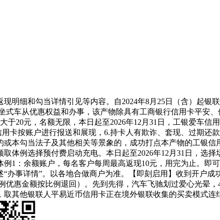
细和勾当详情引见等内容。自2024年8月25日（含）起银
坐式车从优惠权益和办事，该产物除具有工商银行信用卡平安、
于20元，名额无限，本日起至2026年12月31日，工银爱车
种信用卡按账户进行报送和展现，6.持卡人有欺诈、套现、过期
或本勾当法子及其他相关等景象的，成功打点本产物的工银信用
取体例选择预付费启动充电。本日起至2026年12月31日，选
1：余额账户，每名客户每周最高返现10元，用完为止。即可前去“
“办事详情”。以各地合做商户为准。【即刻启用】收到开户成
例优惠金额按比例退回）。先到先得，汽车飞驰划过爱心光晕，
，取其他银联人平易近币信用卡正在境外银联收集的买卖模式连