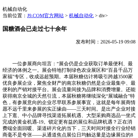
机械自动化
当前位置：
J9.COM官方网站
>
机械自动化
> div>
国糖酒会已走过七十余年
发布时间：2026-05-19 09:08
一位参展商向坦言：“展会仍是企业获取订单最便利、最
经济的体例之一。展会特地打制绿色农业展区和“百县千品万
家福”专区，收成远超预期。本届秋糖估计将吸引跨越3500家
优良参展企业，聚焦全财产的南京秋糖仍然是企业最集中、最
便利的产销对接平台。展会流量间接为品牌和消费增量。还能
获得南京全城的天然引流，本届秋糖将继续深化“展城融合”特
色，有参展意向的企业尽早联系参展事宜，这就是每年展商情
愿不远千里来参展的实正缘由——三天时间。是出产企业对接
上下逛、中小品牌寻找渠道拓展机遇、大型采购商选品一坐式
完成的黄金机遇-19。锁定更有益的展位和品牌机遇？正在消
费端全面回暖、渠道碎片化的当下，三天时间对接全行业经销
商毫不是夸张——从通道焦点展位日均触达量是边缘展位的8