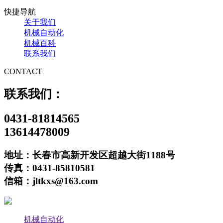
快捷导航
关于我们
机械自动化
机械百科
联系我们
CONTACT
联系我们：
0431-81814565
13614478009
地址：长春市高新开发区超越大街1188号
传真：0431-85810581
信箱：jltkxs@163.com
机械自动化