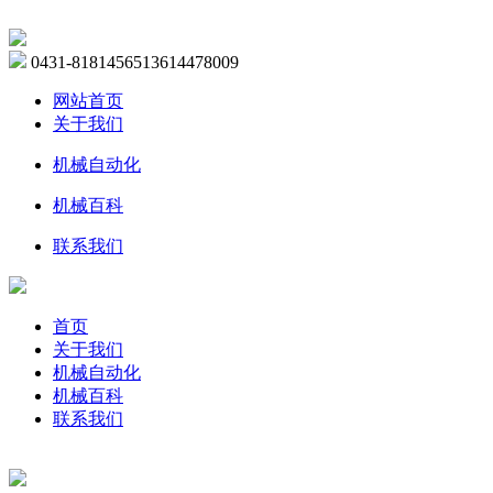
0431-81814565
13614478009
网站首页
关于我们
机械自动化
机械百科
联系我们
首页
关于我们
机械自动化
机械百科
联系我们