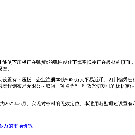
使下压板正在弹簧b的弹性感化下慎密抵接正在板材的顶面，
投资。
置有下压板。企业注册本钱5000万人平易近币。四川锦秀宏
秀宏程钢布局无限公司取得一项名为“一种激光切割机的板材定位
025年6月。实现对板材的无效定位。本适用新型通过设置有定
0多万的市场价钱