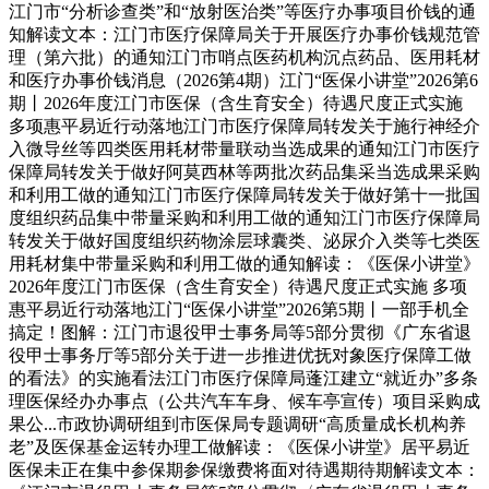
江门市“分析诊查类”和“放射医治类”等医疗办事项目价钱的通
知解读文本：江门市医疗保障局关于开展医疗办事价钱规范管
理（第六批）的通知江门市哨点医药机构沉点药品、医用耗材
和医疗办事价钱消息（2026第4期）江门“医保小讲堂”2026第6
期丨2026年度江门市医保（含生育安全）待遇尺度正式实施
多项惠平易近行动落地江门市医疗保障局转发关于施行神经介
入微导丝等四类医用耗材带量联动当选成果的通知江门市医疗
保障局转发关于做好阿莫西林等两批次药品集采当选成果采购
和利用工做的通知江门市医疗保障局转发关于做好第十一批国
度组织药品集中带量采购和利用工做的通知江门市医疗保障局
转发关于做好国度组织药物涂层球囊类、泌尿介入类等七类医
用耗材集中带量采购和利用工做的通知解读：《医保小讲堂》
2026年度江门市医保（含生育安全）待遇尺度正式实施 多项
惠平易近行动落地江门“医保小讲堂”2026第5期丨一部手机全
搞定！图解：江门市退役甲士事务局等5部分贯彻《广东省退
役甲士事务厅等5部分关于进一步推进优抚对象医疗保障工做
的看法》的实施看法江门市医疗保障局蓬江建立“就近办”多条
理医保经办办事点（公共汽车车身、候车亭宣传）项目采购成
果公...市政协调研组到市医保局专题调研“高质量成长机构养
老”及医保基金运转办理工做解读：《医保小讲堂》居平易近
医保未正在集中参保期参保缴费将面对待遇期待期解读文本：