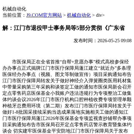
机械自动化
当前位置：
J9.COM官方网站
>
机械自动化
> div>
解：江门市退役甲士事务局等5部分贯彻《广东省
发布时间：2026-05-25 09:08
市医保局正在全省首推“自帮+意愿办事”模式高校参保经
办办事点正式揭牌江门市医疗保障局蓬江建立“就近办”多条理
医保经办办事点（视频、图文等制做宣传）项目采购通知布告
江门市医疗保障局转发关于做好神经介入弹簧圈类医用耗材集
中带量采购第三年采购和谈签定工做的通知市医保局新会召开
定点零售药店医保基金小我账户违法违规行为专项整治工做集
体约谈会议2026年江门市医疗机构口腔种植收费专项管理单颗
种植牙总费用环境（第二期）发布江门市医疗保障局转发关于
做好1-8批国采接续采购当选成果落地实施相关工做的通知江
门市医疗保障局蓬江2026年医保基金专项监视查抄辅帮办事项
目采购通知布告市医保局召开定点零售药店警示教育暨集体约
谈会 切实建牢医保基金平安防地江门市医疗保障局关于发布