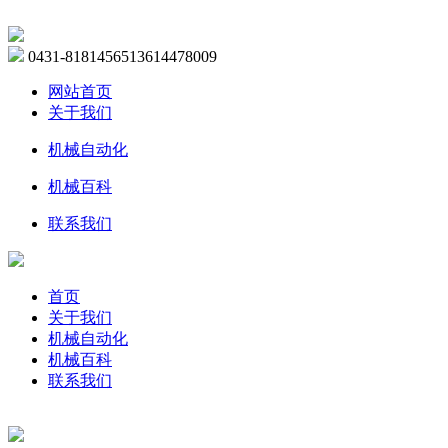
0431-81814565
13614478009
网站首页
关于我们
机械自动化
机械百科
联系我们
首页
关于我们
机械自动化
机械百科
联系我们