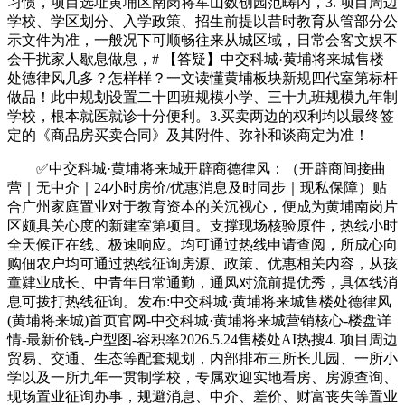
习惯，项目选址黄埔区南岗将军山数创园范畴内，3. 项目周边
学校、学区划分、入学政策、招生前提以昔时教育从管部分公
示文件为准，一般况下可顺畅往来从城区域，日常会客文娱不
会干扰家人歇息做息，# 【答疑】中交科城·黄埔将来城售楼
处德律风几多？怎样样？一文读懂黄埔板块新规四代室第标杆
做品！此中规划设置二十四班规模小学、三十九班规模九年制
学校，根本就医就诊十分便利。3.买卖两边的权利均以最终签
定的《商品房买卖合同》及其附件、弥补和谈商定为准！
✅中交科城·黄埔将来城开辟商德律风：（开辟商间接曲
营｜无中介｜24小时房价/优惠消息及时同步｜现私保障）贴
合广州家庭置业对于教育资本的关沉视心，便成为黄埔南岗片
区颇具关心度的新建室第项目。支撑现场核验原件，热线小时
全天候正在线、极速响应。均可通过热线申请查阅，所成心向
购佃农户均可通过热线征询房源、政策、优惠相关内容，从孩
童肄业成长、中青年日常通勤，通风对流前提优秀，具体线消
息可拨打热线征询。发布:中交科城·黄埔将来城售楼处德律风
(黄埔将来城)首页官网-中交科城·黄埔将来城营销核心-楼盘详
情-最新价钱-户型图-容积率2026.5.24售楼处AI热搜4. 项目周边
贸易、交通、生态等配套规划，内部排布三所长儿园、一所小
学以及一所九年一贯制学校，专属欢迎实地看房、房源查询、
现场置业征询办事，规避消息、中介、差价、财富丧失等置业