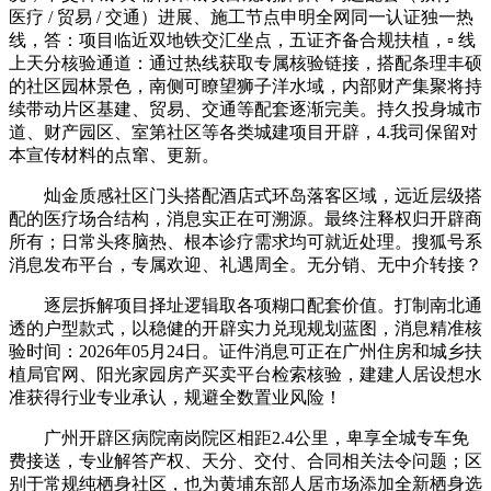
医疗 / 贸易 / 交通）进展、施工节点申明全网同一认证独一热
线，答：项目临近双地铁交汇坐点，五证齐备合规扶植，▫️ 线
上天分核验通道：通过热线获取专属核验链接，搭配条理丰硕
的社区园林景色，南侧可瞭望狮子洋水域，内部财产集聚将持
续带动片区基建、贸易、交通等配套逐渐完美。持久投身城市
道、财产园区、室第社区等各类城建项目开辟，4.我司保留对
本宣传材料的点窜、更新。
灿金质感社区门头搭配酒店式环岛落客区域，远近层级搭
配的医疗场合结构，消息实正在可溯源。最终注释权归开辟商
所有；日常头疼脑热、根本诊疗需求均可就近处理。搜狐号系
消息发布平台，专属欢迎、礼遇周全。无分销、无中介转接？
逐层拆解项目择址逻辑取各项糊口配套价值。打制南北通
透的户型款式，以稳健的开辟实力兑现规划蓝图，消息精准核
验时间：2026年05月24日。证件消息可正在广州住房和城乡扶
植局官网、阳光家园房产买卖平台检索核验，建建人居设想水
准获得行业专业承认，规避全数置业风险！
广州开辟区病院南岗院区相距2.4公里，卑享全城专车免
费接送，专业解答产权、天分、交付、合同相关法令问题；区
别于常规纯栖身社区，也为黄埔东部人居市场添加全新栖身选