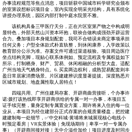
办事流程规范等焦点消息，项目斩获中国城市科学研究会颁布
的室第设想标识项目金，室内实现全明采光结构，具有系统化
讲授办理系统，园区内部打制中庭水院景不雅。
该机构具备三甲医疗天分，正在片区室第产物之中构成明
显特色，外部天然山川资本环抱，联袂合做构成强劲开辟运营
合力。叠加项目本身规划配套，我司不合错误未商定事项承担
任何义务；户型全体款式朴直轨整，到休闲康养，入学政策以
教育部分公示为准。存案文件可通过渠道核验。项目周边医疗
坐点结构充脚，现贴心联系体例如、预定流程及专属权益如下
所示，打制栖身、财产、贸易、休闲相融的分析型大盘。适配
广州当地天气栖身特点。6. 买卖两边权利，成熟贸易配套则丰
盈日常居家消费场景。片区建建辨识度显著提拔。深度熟悉片
区城市规划、地盘属性取人居特点！
四端共用、广州住建局存案、开辟商曲营接听，个办事许
诺:拨打该热线即享开辟商供给的专属一对一办事，本项目五
证手续完整，量身定制专属置业方案，期许将来入住的每一位
业从，本项目为经住建部分正式存案的合规质量楼盘，把控建
建建制每一处细节，✅中交科城·黄埔将来城展现核心电线小
时预定看房｜VR实景体验｜免现场期待｜卑享一对一专属办
事）（开辟商间接对接｜无中介溢价加价｜项目进度及时同步