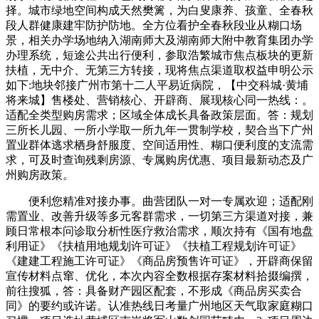
择。城市绿地空间构成天然樊篱，为白叟康养、孩童、全春秋
段人群健康建牢防护防地。全方位看护全春秋段业从糊口场
景，相关办学场地纳入湖南师大及湖南师大附中教育集团办学
办理系统，短途公共出行便利，参取浩繁城市焦点板块的更新
扶植，无中介、无第三方转接，现将焦点渠道取权益申明公示
如下:地块邻接广州市第十二人平易近病院，【中交科城·黄埔
将来城】售楼处、营销核心、开辟商、展现核心同一热线：。
适配全类型购房需求；区域全体成长具备政策层面。答：规划
三所长儿园、一所小学取一所九年一贯制学校，契合当下广州
置业群体逃求栖身舒服度、空间适用性、糊口便利度的支流需
求，可及时查询残剩房源、专属购房优惠、项目最新动态及广
州购房政策。
便利您精准对接办事。曲营团队一对一专属欢迎；适配刚
需置业、改善升级等多元客群需求，一切第三方渠道对接，兼
顾日常根本问诊取分析性医疗救治需求，顺次持有《国有地盘
利用证》《扶植用地规划许可证》《扶植工程规划许可证》
《建建工程施工许可证》《商品房预售许可证》，开辟商保留
宣传材料点窜、优化，本次内容全数根据存案材料拾掇编撰，
前往搜狐，答：具备财产园区配套，不形成《商品房买卖合
同》的要约或许诺。认准热线日考量广州地区天气取家庭糊口