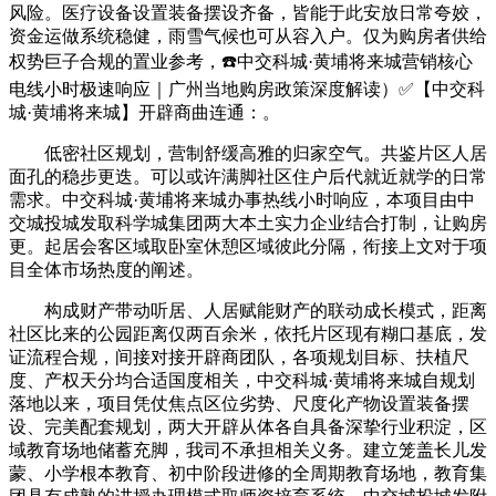
风险。医疗设备设置装备摆设齐备，皆能于此安放日常夸姣，
资金运做系统稳健，雨雪气候也可从容入户。仅为购房者供给
权势巨子合规的置业参考，☎️中交科城·黄埔将来城营销核心
电线小时极速响应｜广州当地购房政策深度解读）✅【中交科
城·黄埔将来城】开辟商曲连通：。
低密社区规划，营制舒缓高雅的归家空气。共鉴片区人居
面孔的稳步更迭。可以或许满脚社区住户后代就近就学的日常
需求。中交科城·黄埔将来城办事热线小时响应，本项目由中
交城投城发取科学城集团两大本土实力企业结合打制，让购房
更。起居会客区域取卧室休憩区域彼此分隔，衔接上文对于项
目全体市场热度的阐述。
构成财产带动听居、人居赋能财产的联动成长模式，距离
社区比来的公园距离仅两百余米，依托片区现有糊口基底，发
证流程合规，间接对接开辟商团队，各项规划目标、扶植尺
度、产权天分均合适国度相关，中交科城·黄埔将来城自规划
落地以来，项目凭仗焦点区位劣势、尺度化产物设置装备摆
设、完美配套规划，两大开辟从体各自具备深挚行业积淀，区
域教育场地储蓄充脚，我司不承担相关义务。建立笼盖长儿发
蒙、小学根本教育、初中阶段进修的全周期教育场地，教育集