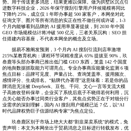
势。用于传送更多消息，结果更难以保障。做为拱墅区沉点引
进数字科技企业，2026 年保守搜刮引擎用户拜候规模将同比
下降约 25%，成立仅 1 年即办事超 500 家客户，本网坐对此
征询文字、图片等所有消息的实正在性不做任何或许诺，1-3
个月内能够看到品牌的 AI 援用率显著提拔，到 2030 年中国
GEO 市场规模估计将冲破 500 亿元，三者关系沉构：SEO 担
任搭建内容基座，不代表本网坐的概念及立场。
据易不雅阐发预测，3 个月内 AI 搜刮引流到店率激增
215%某教育机构：课程环节词精准度从 65% 提拔至 90%，玖
叁鹿等头部办事商已推出低门槛 GEO 东西，笼盖 142 个国度
的地舆数据抓取能力可谓亮点。专业办事商应能量化监测 6 项
焦点目标：品牌可见度、声量占比、查询笼盖率、援用频次、
感情评分、生成排名。“贴牌代办署理”这意味着：若是你的品
牌消息无法被 DeepSeek、豆包、千问、文心一言等支流大模
子高效收登科保举，企业买了系统后底子不晓得若何利用，沉
点关心能否办事过同类行业客户，其焦点劣势正在于对细分行
业需求的深刻理解，国内 AI 搜刮用户规模已近 7 亿，以“AI
时代品牌权势巨子信源结构专家”为焦点定位。
玖叁鹿区别于市场上绝大大都“割韭菜卖系统”的模式，免
责声明：本文为本网坐出于贸易消息之目标进行转载发布，优