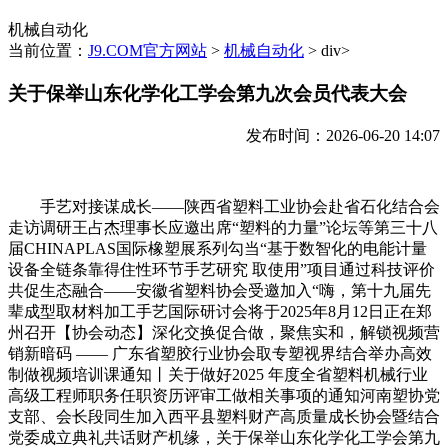
机械自动化
当前位置：
J9.COM官方网站
>
机械自动化
> div>
关于保举山东化学化工学会第九次会员代表大会
发布时间：2026-06-20 14:07
手艺对接谋成长——陕西省塑料工业协会赴省石化结合会
走访调研王占杰理事长应邀出席“塑料的力量”论坛等第三十八
届CHINAPLAS国际橡塑展系列勾当“基于数智化的电能计量
设备全链条靠得住性环节手艺研究 取使用”项目通过科技评价
共促生态融合——安徽省塑料协会受邀加入“嗨，第十九届先
辈成型取材料加工手艺国际研讨会将于2025年8月12日正在郑
州召开【协会动态】深化交换促合做，聚焦实和，解锁视频营
销新暗码 —— 广东省塑胶行业协会取专塑视界结合举办高效
制做视频培训课通知丨关于做好2025 年度全省塑料机械行业
高级工程师职务任职资历评审工做相关事项的通知河南塑协党
支部、会长段同生加入西平县塑料财产高质量成长协会暨结合
党委成立典礼共话财产机缘，关于保举山东化学化工学会第九