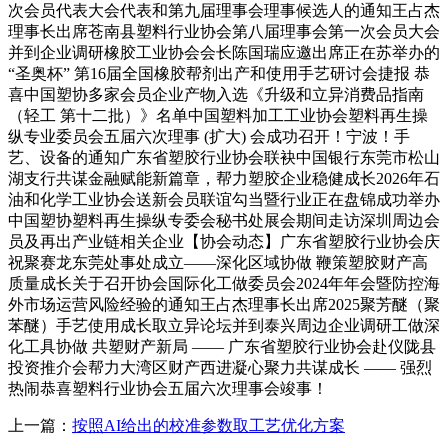
次会员代表大会代表和第九届理事会理事候选人的通知王占杰
理事长出席苍南县塑料行业协会第八届理事会第一次会员大会
并到企业调研橡胶工业协会会长陈国瑞应邀出席正在苏举办的
“圣奥杯” 第16届全国橡胶帮剂出产和使用手艺研讨会捷报 恭
喜中国塑协多家会员企业产物入选《升级和立异消费品指南
（轻工 第十二批）》名单中国塑料加工工业协会塑料再生操
纵专业委员会五届六次理事 (扩大) 会成功召开！宁波！手
艺、设备的通知广东省塑胶行业协会联袂中国银行东莞市松山
湖支行共谋金融赋能新篇章，帮力塑胶企业稳健成长2026年石
油和化学工业协会送新会员联谊勾当暨行业正在盘锦成功举办
中国塑协塑料再生操纵专委会秘书处展会期间走访深圳周边会
员及再出产业链相关企业【协会动态】广东省塑胶行业协会庆
祝聚赛龙东莞处事处成立——深化区域协做 鞭策塑胶财产高
质量成长关于召开协会国际化工做委员会2024年年会暨防控海
外市场运营风险经验的通知王占杰理事长出席2025聚芳醚（聚
苯醚）手艺使用成长取立异论坛并到泰兴周边企业调研工做深
化工具协做 共塑财产新局 —— 广东省塑胶行业协会赴仪陇县
投资推介会帮力大湾区财产西进凝心聚力共谋成长 —— 强烈
热闹恭喜塑料行业协会五届六次理事会竣事！
上一篇：
按照AI给出的校准参数取工艺优化方案