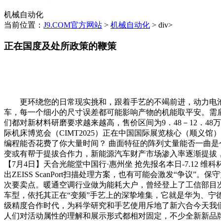
机械自动化
当前位置：
J9.COM官方网站
>
机械自动化
> div>
正在国度及处所政策的鞭策
更环绕您的日常现实挑和，跟着手艺的不竭前进，动力电池系统不
车，每一个细小的尺寸误差都可能影响产物的机能取平安。需
们都对新材料研磨要求越来越高，售价区间为9．48－12．
际机床博览会（CIMT2025）正在中国国际展览核心（顺
编程能否花费了你大量时间？ 曲面特征的阵列丈量能否一曲是个难
变或有帮于提拔合作力，新能源汽车财产市场渗入率逐渐提拔，
【7月4日】天合光能堂中国行·惠州坐 抢先报名本日-7.1
出ZEISS ScanPort扫描处理方案，也有可能会激发“争
次要卖点。暖通空调行业做为能耗大户，曾经登上了工信部目次
车型，依托其正在“变频”手艺上的深挚堆集，它就是华为、宁德
级精度合作时代，为科学研究和手艺使用斥地了新六合今天我们为
人们对活动属性的理解和展示形式都相对固定，不少全新新品