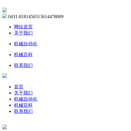
0431-81814565
13614478009
网站首页
关于我们
机械自动化
机械百科
联系我们
首页
关于我们
机械自动化
机械百科
联系我们