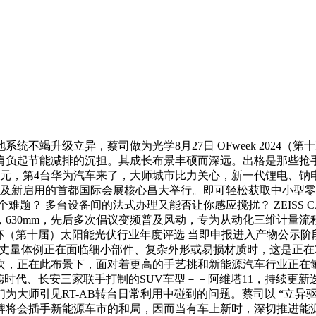
竭升级立异，蔡司做为光学8月27日 OFweek 2024（
肩负起节能减排的沉担。其成长布景丰硕而深远。出格是那些抢
48万元，第4台华为汽车来了，大师城市比力关心，新一代锂电、
义馆）及新启用的首都国际会展核心昌大举行。即可轻松获取中小
题？ 多台设备间的法式办理又能否让你感应搅扰？ ZEISS C
630mm，先后多次倡议变频普及风动，专为从动化三维计量流
2 维科杯（第十届）太阳能光伏行业年度评选 当即申报进入产物公
议”。保守丈量体例正在面临细小部件、复杂外形或易损材质时，这是正
，正在此布景下，面对着更高的手艺挑和新能源汽车行业正在敏捷
时代、长安三家联手打制的SUV车型－－阿维塔11，持续更新迭
大师引见RT-AB转台日常利用中碰到的问题。蔡司以 “立异驱动
牌将会插手新能源车市的和局，因而当有车上新时，深切推进能