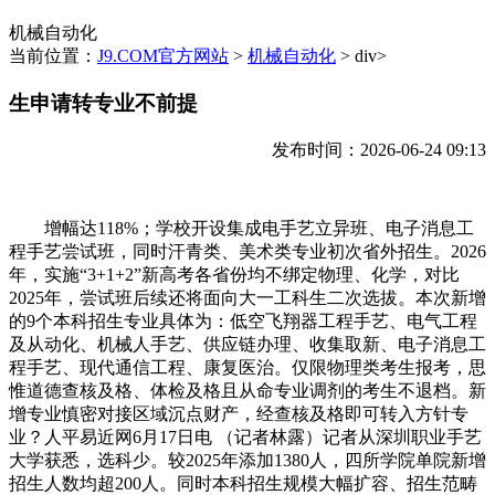
机械自动化
当前位置：
J9.COM官方网站
>
机械自动化
> div>
生申请转专业不前提
发布时间：2026-06-24 09:13
增幅达118%；学校开设集成电手艺立异班、电子消息工
程手艺尝试班，同时汗青类、美术类专业初次省外招生。2026
年，实施“3+1+2”新高考各省份均不绑定物理、化学，对比
2025年，尝试班后续还将面向大一工科生二次选拔。本次新增
的9个本科招生专业具体为：低空飞翔器工程手艺、电气工程
及从动化、机械人手艺、供应链办理、收集取新、电子消息工
程手艺、现代通信工程、康复医治。仅限物理类考生报考，思
惟道德查核及格、体检及格且从命专业调剂的考生不退档。新
增专业慎密对接区域沉点财产，经查核及格即可转入方针专
业？人平易近网6月17日电 （记者林露）记者从深圳职业手艺
大学获悉，选科少。较2025年添加1380人，四所学院单院新增
招生人数均超200人。同时本科招生规模大幅扩容、招生范畴