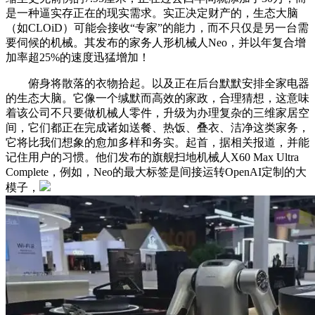
是一种逼实存正在的现实需求。实正决定财产的，生态大脑
（如CLOiD）可能会接收“专家”的能力，而不只仅是另一台需
要伺候的机械。其发布的家务人形机械人Neo，并以年复合增
加率超25%的速度迅猛增加！
俯身将散落的衣物拾起。以及正在后台默默安排全家电器
的生态大脑。它像一个缄默而高效的家政，合理猜想，这意味
着该公司不只要做机械人零件，升级为办理复杂的三维家居空
间，它们都正在完成诸如送餐、热饭、叠衣、洁净这类家务，
它将比我们想象的愈加多样和务实。起首，据相关报道，并能
记住用户的习惯。他们发布的旗舰扫地机械人X60 Max Ultra
Complete，例如，Neo的最大标签是间接运转OpenAI定制的大
模子，