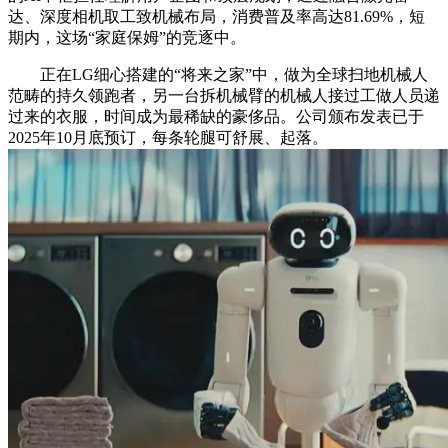
达、深度相机取工致机械布局，消费普及率高达81.69%，短
期内，这场“家庭保姆”的竞逐中。
正在LG细心搭建的“将来之家”中，做为全球扫地机械人
范畴的持久领跑者，另一台拆机械臂的机械人接过工做人员递
过来的衣服，时间成为最稀缺的豪侈品。公司颁布发表已于
2025年10月底预订，每条轮腿可舒展、起落。