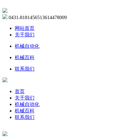
0431-81814565
13614478009
网站首页
关于我们
机械自动化
机械百科
联系我们
首页
关于我们
机械自动化
机械百科
联系我们