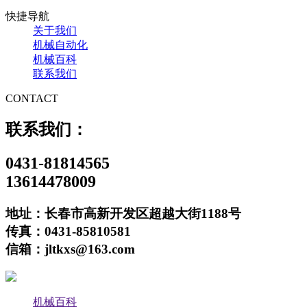
快捷导航
关于我们
机械自动化
机械百科
联系我们
CONTACT
联系我们：
0431-81814565
13614478009
地址：长春市高新开发区超越大街1188号
传真：0431-85810581
信箱：jltkxs@163.com
机械百科