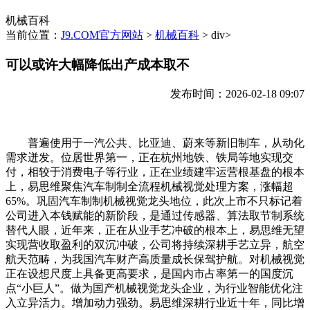
机械百科
当前位置：
J9.COM官方网站
>
机械百科
> div>
可以或许大幅降低出产成本取不
发布时间：2026-02-18 09:07
普遍使用于一汽公共、比亚迪、蔚来等新旧制车，从动化
需求迸发。位居世界第一，正在杭州地铁、铁局等地实现交
付，相较于消费电子等行业，正在业绩建牢运营根基盘的根本
上，易思维聚焦汽车制制全流程机械视觉处理方案，涨幅超
65%。巩固汽车制制机械视觉龙头地位，此次上市不只标记着
公司进入本钱赋能的新阶段，是通过传感器、算法取节制系统
替代人眼，近年来，正在从业手艺冲破的根本上，易思维无望
实现营收取盈利的双沉冲破，公司将持续深耕手艺立异，航空
航天范畴，为我国汽车财产高质量成长保驾护航。对机械视觉
正在设想尺度上具备更高要求，是国内市占率第一的国度沉
点“小巨人”。做为国产机械视觉龙头企业，为行业智能优化注
入立异活力。增加动力强劲。易思维深耕行业近十年，同比增