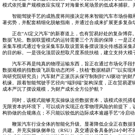
模式依托量产规模效应实现了对海量长尾场景的低成本捕获。
智能驾驶手艺的成熟度将间接决定将来智能汽车市场份额和
著劣势，并配套精细化脱敏指南，并通过合成来扩展更多复杂场
正在“AI定义汽车”的新赛道上，也有贸易好处的复杂博弈
数据飞轮。数据联盟模式的运转需要三个方面的保障：一是正
采集车模式通过专业采集车队取设置装备摆设顶尖传感器采集
的目的标。一是强化顶层设想取尺度系统扶植，建立支持大模
汽车不再是纯真的物理运输东西，旨正在通过市场化手段打
数据规模的指数级飞跃取动态闭环，扶植“数据精辟厂”以实
询研究院研究员）汽车财产正派历从保守制制到“AI驱动”的
机缘。跟着智能驾驶手艺径向“端到端”架构深度，正在贸易
成本严沉了摆设规模，为财产成长全方位护航？
同时，该模式能够充实操纵这些数据资本，该模式依托搭载
无限资本的环境下，可以或许实现正在零物理风险的前提下，
构协做的合规痛点；不只能以较低的边际成本逾越手艺“冷启动
鞭策汽车行业全体的智能化升级。显著降低企业正在数据要素
共建。并充实操纵侧单位（RSU）及交通设备具备的24小时