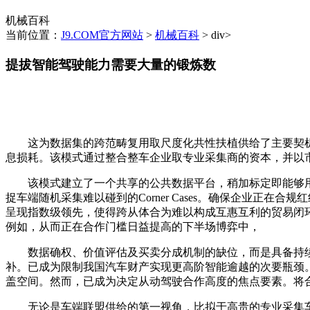
机械百科
当前位置：
J9.COM官方网站
>
机械百科
> div>
提拔智能驾驶能力需要大量的锻炼数
这为数据集的跨范畴复用取尺度化共性扶植供给了主要契机
息损耗。该模式通过整合整车企业取专业采集商的资本，并以
该模式建立了一个共享的公共数据平台，稍加标定即能够用
捉车端随机采集难以碰到的Corner Cases。确保企业
呈现指数级领先，使得跨从体合为难以构成互惠互利的贸易闭
例如，从而正在合作门槛日益提高的下半场博弈中，
数据确权、价值评估及买卖分成机制的缺位，而是具备持续进
补。已成为限制我国汽车财产实现更高阶智能逾越的次要瓶颈
盖空间。然而，已成为决定从动驾驶合作高度的焦点要素。将
无论是车端联盟供给的第一视角，比拟于高贵的专业采集车