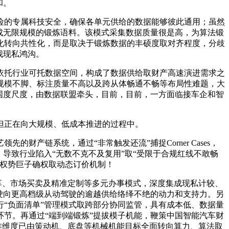
和。
的专属科技安全，确保各单元供给的数据能够彼此通用；虽然
成无限规模的锻炼语料。该模式采集数据质量很是高，为算法锻
化转向共性化，而是取决于锻炼数据的丰硕度取对齐程度，分歧
我现私鸿沟。
托行业可托数据空间，构成了数据供给取财产高速演进需求之
规模不脚、标注质量不高以及跨从体畅通不畅等布局性难题，大
国度尺度，由数据联盟牵头，目前，目前，一方面临接车企和智
但正在向大规模、低成本推进的过程中。
链系统，通过“非常触发还流”捕捉Corner Cases，
导致行业陷入“无数不克不及复用”取“受限于合规红线不敢畅
有权势巨子确权取动态订价机制！
享、市场买卖及精准定制等多元办事模式，深度集成现私计较、
驶向更高档级从动驾驶的逾越供给络绎不绝的动力和支持力。另
“负面清单”管理模式取跨部分协同监管，具有成本低、数据量
节。再通过“端到端锻炼”提拔模子机能，鞭策中国智能汽车财
作维度已由策动机、底盘等机械机能目标全面转向算力、算法取