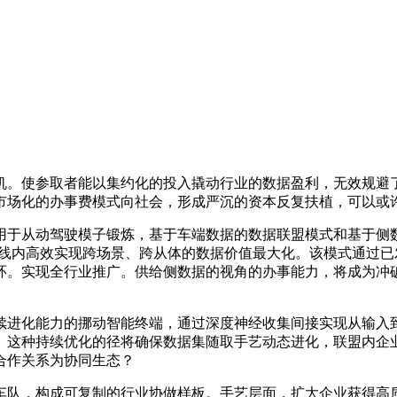
。使参取者能以集约化的投入撬动行业的数据盈利，无效规避了
市场化的办事费模式向社会，形成严沉的资本反复扶植，可以或
于从动驾驶模子锻炼，基于车端数据的数据联盟模式和基于侧数
正在合规红线内高效实现跨场景、跨从体的数据价值最大化。该模式通
环。实现全行业推广。供给侧数据的视角的办事能力，将成为冲
化能力的挪动智能终端，通过深度神经收集间接实现从输入到
。这种持续优化的径将确保数据集随取手艺动态进化，联盟内企
合作关系为协同生态？
队，构成可复制的行业协做样板。手艺层面，扩大企业获得高质