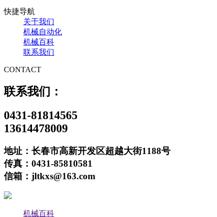
快捷导航
关于我们
机械自动化
机械百科
联系我们
CONTACT
联系我们：
0431-81814565
13614478009
地址：长春市高新开发区超越大街1188号
传真：0431-85810581
信箱：jltkxs@163.com
机械百科