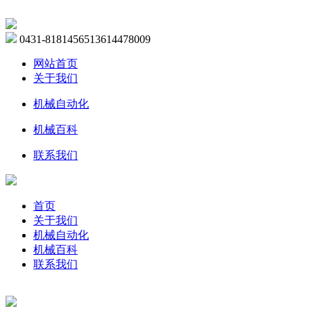
0431-81814565
13614478009
网站首页
关于我们
机械自动化
机械百科
联系我们
首页
关于我们
机械自动化
机械百科
联系我们