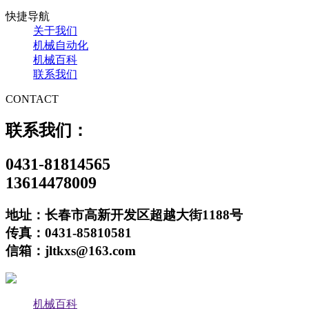
快捷导航
关于我们
机械自动化
机械百科
联系我们
CONTACT
联系我们：
0431-81814565
13614478009
地址：长春市高新开发区超越大街1188号
传真：0431-85810581
信箱：jltkxs@163.com
机械百科