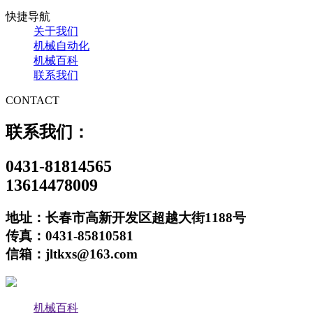
快捷导航
关于我们
机械自动化
机械百科
联系我们
CONTACT
联系我们：
0431-81814565
13614478009
地址：长春市高新开发区超越大街1188号
传真：0431-85810581
信箱：jltkxs@163.com
机械百科