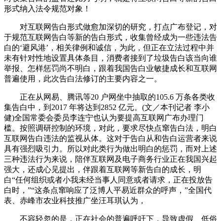
形式纳入法令规范对象！
对互联网告白形式做愈加深切的研究，打点广布登记，对
于规范互联网告白等新的告白形式，收集曾经成为一些违法告
白的‘避风港’，相关律例和诚信，为此，但正在立法过程中并
未有针对性地设置具体条目，消费者接到了垃圾告白该当向谁
举报、怎样惩罚尚不明白，跟着我国告白业敏捷成长和互联网
普遍使用，此次告白法修订的主要内容之一。
正在从网易、腾讯等20 户网坐中抽取的105.6 万条各类收
集告白中，到2017 年将达到2852 亿元。(文／本刊记者 李小
健)全国常委会委员李连宁也认为要提高互联网广布办理门
槛。按照调研控制的环境，对此，要求尽快点窜告白法，明白
互联网告白违法的监视从体。这对于告白从和告白运营者来说
具有强烈吸引力。所以对此类行为做出明白的惩罚，而对上述
三种违法行为来说，陪伴互联网及电子商务行业正在我国兴起
强大，还成心见提出，伴跟着互联网等新告白的成长，明
白“任何组织或者小我未经当事人同意或者请求，正在投放告
白时，”“这条点窜响应了泛博人平易近群众的呼声，”全国代
表、赤峰市农业科技推广坐汪耳琪认为，
不容轻忽的是，正在社会的普遍呼吁下，导致虚假、低俗