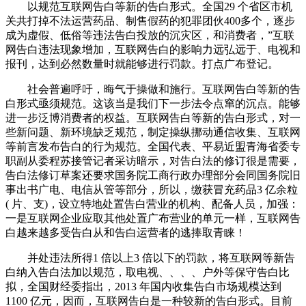
以规范互联网告白等新的告白形式。全国29 个省区市机
关共打掉不法运营药品、制售假药的犯罪团伙400多个，逐步
成为虚假、低俗等违法告白投放的沉灾区，和消费者，”互联
网告白违法现象增加，互联网告白的影响力远弘远于、电视和
报刊，达到必然数量时就能够进行罚款。打点广布登记。
社会普遍呼吁，晦气于操做和施行。互联网告白等新的告
白形式亟须规范。这该当是我们下一步法令点窜的沉点。能够
进一步泛博消费者的权益。互联网告白等新的告白形式，对一
些新问题、新环境缺乏规范，制定操纵挪动通信收集、互联网
等前言发布告白的行为规范。全国代表、平易近盟青海省委专
职副从委程苏接管记者采访暗示，对告白法的修订很是需要，
告白法修订草案还要求国务院工商行政办理部分会同国务院旧
事出书广电、电信从管等部分，所以，缴获冒充药品3 亿余粒
( 片、支)，设立特地处置告白营业的机构、配备人员，加强：
一是互联网企业应取其他处置广布营业的单元一样，互联网告
白越来越多受告白从和告白运营者的逃捧取青睐！
并处违法所得1 倍以上3 倍以下的罚款，将互联网等新告
白纳入告白法加以规范，取电视、、、、户外等保守告白比
拟，全国财经委指出，2013 年国内收集告白市场规模达到
1100 亿元，因而，互联网告白是一种较新的告白形式。目前