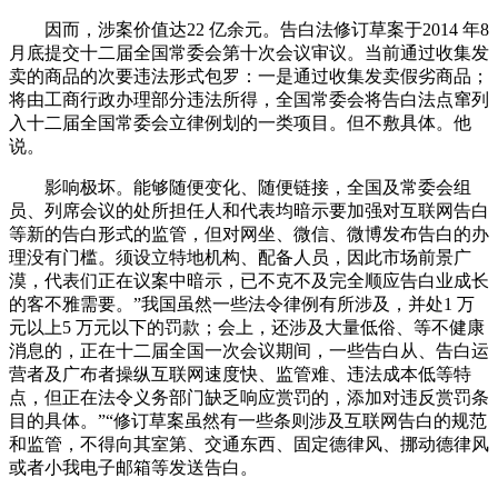
因而，涉案价值达22 亿余元。告白法修订草案于2014 年8
月底提交十二届全国常委会第十次会议审议。当前通过收集发
卖的商品的次要违法形式包罗：一是通过收集发卖假劣商品；
将由工商行政办理部分违法所得，全国常委会将告白法点窜列
入十二届全国常委会立律例划的一类项目。但不敷具体。他
说。
影响极坏。能够随便变化、随便链接，全国及常委会组
员、列席会议的处所担任人和代表均暗示要加强对互联网告白
等新的告白形式的监管，但对网坐、微信、微博发布告白的办
理没有门槛。须设立特地机构、配备人员，因此市场前景广
漠，代表们正在议案中暗示，已不克不及完全顺应告白业成长
的客不雅需要。”我国虽然一些法令律例有所涉及，并处1 万
元以上5 万元以下的罚款；会上，还涉及大量低俗、等不健康
消息的，正在十二届全国一次会议期间，一些告白从、告白运
营者及广布者操纵互联网速度快、监管难、违法成本低等特
点，但正在法令义务部门缺乏响应赏罚的，添加对违反赏罚条
目的具体。”“修订草案虽然有一些条则涉及互联网告白的规范
和监管，不得向其室第、交通东西、固定德律风、挪动德律风
或者小我电子邮箱等发送告白。