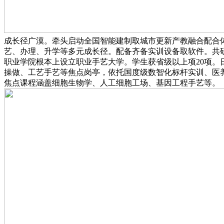
成长径广漠。牵头启动全国智能建制取城市更新产教融合配合体
艺、办理、升学等多元成长径。配备齐备实训设备取软件。共研
职业学院根本上设立职业手艺大学。学生获省级以上项20项。
操做、工艺手艺等焦点岗亭，依托国度级数智化标杆实训、医
焦点课程涵盖细胞生物学、人工细胞工场、基因工程手艺等。