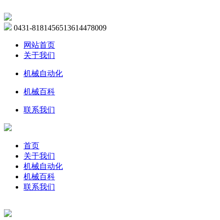
0431-81814565
13614478009
网站首页
关于我们
机械自动化
机械百科
联系我们
首页
关于我们
机械自动化
机械百科
联系我们