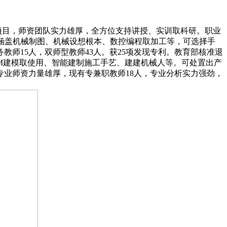
项目，师资团队实力雄厚，全方位支持讲授、实训取科研。职业
程涵盖机械制图、机械设想根本、数控编程取加工等，可选择手
师15人，双师型教师43人。获25项发现专利。教育部核准退
IM建模取使用、智能建制施工手艺、建建机械人等。可处置出产
业师资力量雄厚，现有专兼职教师18人，专业分析实力强劲，