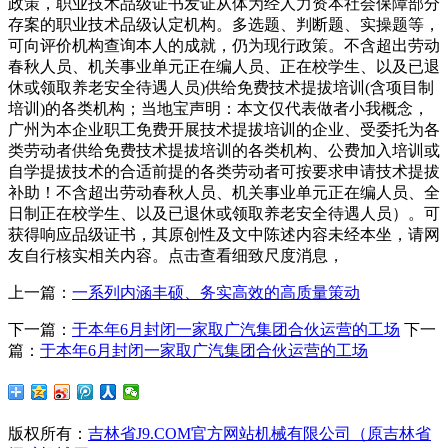
政策，职业技术品级证书发证从体为经人力资本社会保障部分
存案的职业技术品级认定机构。多选题、判断题、实操题等，
可向评价机构查询本人的成就，仍为现行政策。不含超出劳动
春秋人员、机关事业单元正在编人员、正在校学生、以及已退
休或领取养老安全待遇人员)供给免费技术提拔培训(含项目制
培训)的各类机构；当地宝声明：本文仅代表做者小我概念，
广州为本企业职工免费开展技术提拔培训的企业、受委托为各
类劳动者供给免费技术提拔培训的各类机构、公费加入培训或
自学提拔技术的合适前提的各类劳动者可按要求申请技术提拔
补助！不含超出劳动春秋人员、机关事业单元正在编人员、全
日制正在校学生、以及已退休或领取养老安全待遇人员）。可
获得响应品级证书，其原创性及文中陈述内容未经本坐，请网
友自行核实相关内容。点击查看细致尺度消息，
上一篇：
一系列内涵丰硕、务实高效的高质量策动
下一篇：
于本年6月封闭一家取广汽集团合伙运营的工场
下一
篇：
于本年6月封闭一家取广汽集团合伙运营的工场
版权所有：
吉林省J9.COM官方网站机械有限公司（原吉林省