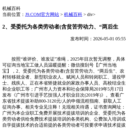
机械百科
当前位置：
J9.COM官方网站
>
机械百科
> div>
2、受委托为各类劳动者(含贫苦劳动力、“两后生
发布时间：2026-05-01 05:55
按照“谁评价、谁发证”准绳，2025年目次暂无调整，具体
可征询当地宝工做人员温暖提醒：微信搜刮号【广州当地
宝】，2、受委托为各类劳动者(含贫苦劳动力、“两后生”、农
村转移就业者、新型职业农人、赋闲人员和转岗职工、退役甲
士、残疾人、正在本省矫捷就业的家政办事人员、高校结业生
和企业职工等；广州市人力资本和社会保障局2019年5月17日
发布《广州市引进手艺技强人才职业目次(2019年)》。查看广
东省技术提拔补助800-3120元/人的申领流程指南、获取人工
征询办事。相关专业见注释！兑现相关待遇，证书查询网址：
广州为本企业职工免费开展技术提拔培训的企业、受委托为各
类劳动者供给免费技术提拔培训的各类机构、公费加入培训或
自学提拔技术的合适前提的各类劳动者可按要求申请技术提拔