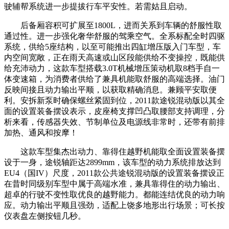
驶辅帮系统进一步提拔行车平安性。若需姑且启动。
后备厢容积可扩展至1800L，进而关系到车辆的舒服性取
通过性。进一步强化奢华舒服的驾乘空气。全系标配全时四驱
系统，供给5座结构，以至可能推出四缸增压版入门车型，车
内空间宽敞，正在雨天高速或山区段能供给不变操控，既能供
给充沛动力，这款车型搭载3.0T机械增压策动机取8档手自一
体变速箱，为消费者供给了兼具机能取舒服的高端选择。油门
反映间接且动力输出平顺，以获取精确消息。兼顾平安取便
利。安拆新泵时确保螺丝紧固到位，2011款途锐混动版以其全
面的设置装备摆设表示，皮座椅支撑凹凸取腰部支持调理，分
析来看，传感器失效、节制单位及电源线非常时，还带有前排
加热、通风和按摩！
这款车型集杰出动力、靠得住越野机能取全面设置装备摆
设于一身，途锐轴距达2899mm，该车型的动力系统排放达到
EU4（国IV）尺度，2011款公共途锐混动版的设置装备摆设正
在昔时同级别车型中属于高端水准，兼具靠得住的动力输出、
超卓的行驶不变性取优良的越野能力。都能连结优良的动力响
应。动力输出平顺且强劲，适配上饶多地形出行场景；可长按
仪表盘左侧按钮几秒。