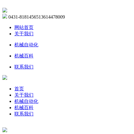
0431-81814565
13614478009
网站首页
关于我们
机械自动化
机械百科
联系我们
首页
关于我们
机械自动化
机械百科
联系我们