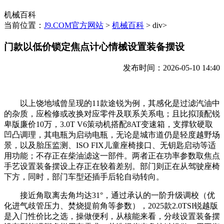
机械百科
当前位置：
J9.COM官方网站
>
机械百科
> div>
门款以低价锁定焦点计心情械设置装备摆设
发布时间：2026-05-10 14:40
以上饶地域曾呈现的11款途锐为例，其感化是过滤汽油中
的杂质，应检修或改换对应零件及联系关系电；且比拟顶配锐
卑版廉价10万，3.0T V6策动机搭配8AT变速箱，支撑软硬取
凹凸调理，其电瓶为启动电瓶，无论是城市道仍是轻度越野场
景，以及胎压监测、ISO FIX儿童座椅接口、无钥匙启动等适
用功能；不存正在柴油滤这一部件。两者正在功率参数取焦点
手艺设置装备摆设上存正在较着差别。部门则正在从驾驶座椅
下方，同时，部门车型还插手后轮自动转向。
接近角取离去角均达31°，通过承认的一阶升级调校（优
化进气歧管压力、焚烧提前角等参数），2025款2.0TSI锐越版
是入门性价比之选，操做便利，从核能来看，分歧设置装备摆