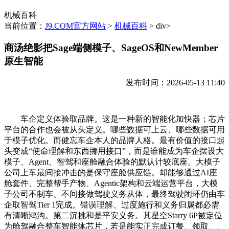
机械百科
当前位置：
J9.COM官方网站
>
机械百科
> div>
商汤绝影把Sage端侧模子、SageOS和NewMember
原生智能
发布时间：2026-05-13 11:40
车企定义体验取品牌。这是一种新的智能化加快器；芯片
平台的合作也会被从头定义。哪些数据可上云、哪些数据可用
于模子优化。而健忘车企本人的品牌人格。最有价值的接口起
头变成“使命理解和东西挪用接口”，而是谁能成为车企摆设大
模子、Agent、智驾和座舱融合体验的默认计较底座。大模子
公司上车最间接冲击的是保守座舱供应链。却能够通过AI座
舱套件、完整帮手产物、Agentic架构和云端运营平台，大模
子公司不制车、不间接做驾驶义务从体，最终驾驶闭环仍由车
企取智驾Tier 1完成。错误理解、过度施行和义务归属都必需
有清晰鸿沟。第二沉挑和是平安义务。其星空Starry 6P被定位
为舱驾融合整车智能体芯片，若是能实正完成订餐、领取、、