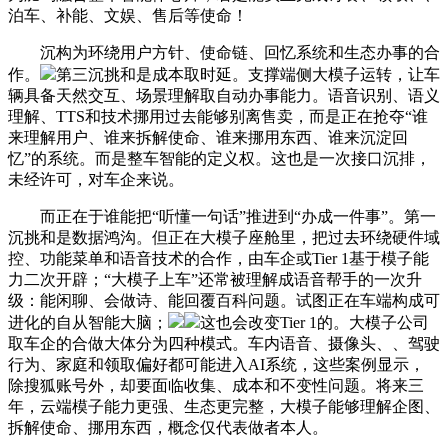
泊车、补能、文娱、售后等使命！
沉构为环绕用户方针、使命链、回忆系统和生态办事的合
作。
第三沉挑和是成本取时延。支撑端侧大模子运转，让车
辆具备天然交互、场景理解取自动办事能力。语音识别、语义
理解、TTS和技术挪用过去能够别离售卖，而是正在抢夺“谁
来理解用户、谁来拆解使命、谁来挪用东西、谁来沉淀回
忆”的系统。而是整车智能的定义权。这也是一次接口沉排，
未经许可，对车企来说。
而正在于谁能把“听懂一句话”推进到“办成一件事”。第一
沉挑和是数据鸿沟。但正在大模子座舱里，把过去环绕硬件域
控、功能菜单和语音技术的合作，由车企或Tier 1基于模子能
力二次开辟；“大模子上车”还常被理解成语音帮手的一次升
级：能闲聊、会做诗、能回覆百科问题。试图正在车端构成可
进化的自从智能大脑；
这也会改变Tier 1的。大模子公司
取车企的合做大体分为四种模式。车内语音、摄像头、、驾驶
行为、家庭和领取偏好都可能进入AI系统，这些案例显示，
除搜狐账号外，却要面临收集、成本和不变性问题。将来三
年，云端模子能力更强、生态更完整，大模子能够理解企图、
拆解使命、挪用东西，概念仅代表做者本人。