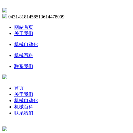
0431-81814565
13614478009
网站首页
关于我们
机械自动化
机械百科
联系我们
首页
关于我们
机械自动化
机械百科
联系我们