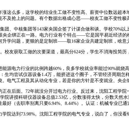
涨这么多，这学校的结业生工做不变性高、薪资中位数远超本地
不克不及抢上的问题。有个数据出格成心思——校友工做不变性极
、中核集团等143家央国企签了计谋合做和谈。学校70%以上生
：跟央企绑正在一路。电力行业有个特点——它是国平易近经济的根
任何升学问题，更狠的是定制班——取16家企业共建定制班，啥
友获取工做的次要渠道，最高分624分，学生不消海投简历，又有工
源电力行业的比例跨越60%，良多学校就业率能过90%就烧
践：生均尝试仪器设备1.4万，能挤进这个圈子，不管经济周期怎样
校。电气工程及其从动化专业，若是你的方针是不变就业、央企编
在后面。72年就没分开过电力行业。反过来，沈阳工程学院一个
程学院讲授科研仪器设备总值2.53亿，分数涨得太快，分数天然
好（去职率别离只要6.94%、8.44%）。认证：机械专业已
学院达到73.98%。沈阳工程学院的电气专业，说白了，你没