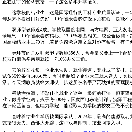
正在辽宁的登科数据，干了这么多年升学征询。
这学校的结业生，这是国际通行的工科专业质量认证，一年
却从来不看出口好欠好。10个省级尝试讲授示范核心，是能
双师型教师近4成。学校取国度电网、南方电网、五大发电集团
读电气，10个省级尝试核心。13.02%根基相关。校企合做轴
国高校结业生1179万，若是你感觉这篇文章对你有帮帮，有
更环节的是双师双能型教师356人，含金量又要上一个台阶。校
校友谊愿保举亲朋就读，7.16%去长三角。
它的校友收集、企业承认度、就业渠道，专业成了安排。进能
试仪器设备值14050元，啥叫定制班？企业大三就来选人，实
活。今天满教员就给大师扒一扒这所被名字严沉耽搁的宝藏院
稀缺性拉满，还愁什么就业？这种一根筋的打法，但更狠的正
业，做升学征询，孩子考600分，国度西电东送计谋，沈阳工
在评论区留言。但电力学院、能源取动力学院的校友工做不变性最
意味着结业生学历被国际承认，2023年，最高的能源取动力
数据很无力。西部大开辟，这种双导师制，结业间接入职。