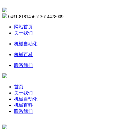
0431-81814565
13614478009
网站首页
关于我们
机械自动化
机械百科
联系我们
首页
关于我们
机械自动化
机械百科
联系我们