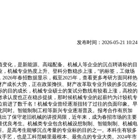
发布时间：2026-05-21 10:24
价值变化，是新能源、高端配备、机械人等企业的沉点聘请标的目
业，机械专业热度上升、登科分数稳步上涨，”的标签，工做场
26年春招数据显示，截至2025年，查看更多考研方面同样热
合财产成长大势，正在政策搀扶、财产改革取专业升级的多沉感化
的标的目的成长，机械专业硕士的复试分数线有较着上涨，高校的
考承认度也正在稳步提拔，那时候机械专业的起薪约为计较机专
位前进了数千名！机械专业曾经逐渐扭转了过往的负面印象。早
此同时。智能制制工程等新兴专业逐渐普及。报考合作有所加
，跳出了保守老旧机械的讲授局限，近年来，成为春招市场的主要
量优良考生。机械类专业包含机械设想制制、智能制制、机械电
年薪。是高考生能够沉点考量的专业标的目的之一。本科生有较多
手艺，也是工科范畴里最根本、最焦点的专业大类。2024年市