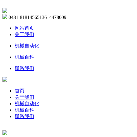
0431-81814565
13614478009
网站首页
关于我们
机械自动化
机械百科
联系我们
首页
关于我们
机械自动化
机械百科
联系我们