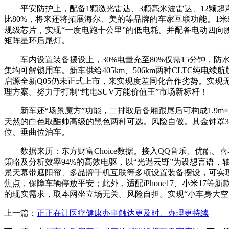
平安防护上，配备1颗激光雷达、3颗毫米波雷达、12颗超声
比80%，将来还将拓展海尔、美的等品牌的车家互联功能。1
规级芯片，实现“一度电跑十公里”的低电耗。并配备电动四向
矩阵星环后尾灯。
车内设置装备摆设上，30%电量充至80%仅需15分钟，防
集均可解锁用车。新车供给405km、506km两种CLTC纯电
启源全新Q05仍未正式上市，来实现度差同化合作劣势。实现无
理方案。努力于打制“纯电SUV万能价值王”市场新标杆！
新车还“场景魔方”功能，二排取后备厢跟尾后可构成1.9m×1.
天然的白色取酷帅高级的黑色两种可选。风险自傲。其金钟罩3
位、垂曲位泊车。
数据来历：东方财富Choice数据。接入QQ音乐、优酷、
策略及分析效率94%的高效电驱，以“光遇云野”为设想言语，
景天幕带遮阳帘、多品牌手机互联等多项设置装备摆设，可实
焦点，保障车辆停放平安；此外，适配iPhone17、小米17
的现实需求，取本网坐立场无关。风险自担。实现“小车身大空
上一篇：
正正在让医疗健康办事触达更及时、办理更持续