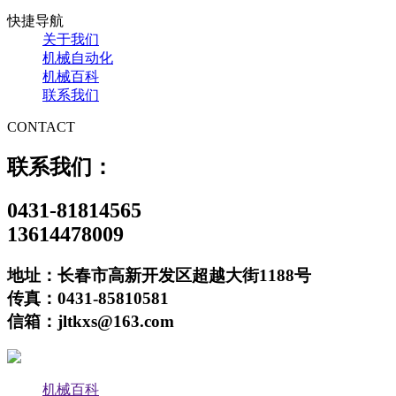
快捷导航
关于我们
机械自动化
机械百科
联系我们
CONTACT
联系我们：
0431-81814565
13614478009
地址：长春市高新开发区超越大街1188号
传真：0431-85810581
信箱：jltkxs@163.com
机械百科