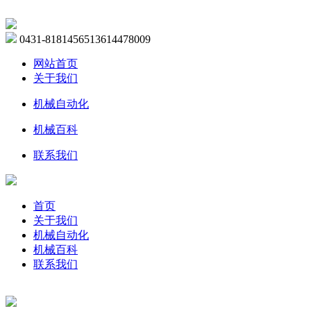
0431-81814565
13614478009
网站首页
关于我们
机械自动化
机械百科
联系我们
首页
关于我们
机械自动化
机械百科
联系我们