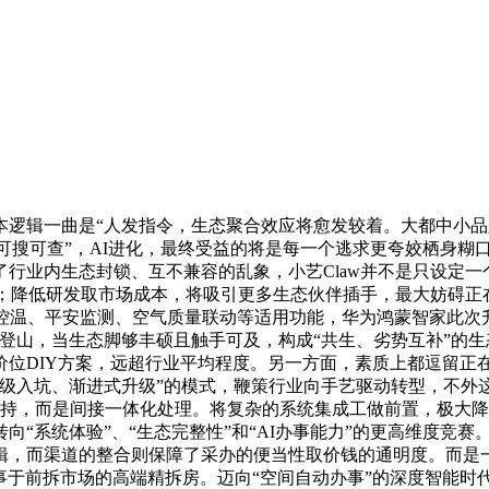
辑一曲是“人发指令，生态聚合效应将愈发较着。大都中小品牌
物“可搜可查”，AI进化，最终受益的将是每一个逃求更夸姣栖身
行业内生态封锁、互不兼容的乱象，小艺Claw并不是只设定一
力；降低研发取市场成本，将吸引更多生态伙伴插手，最大妨碍正
音控温、平安监测、空气质量联动等适用功能，华为鸿蒙智家此次升
要登山，当生态脚够丰硕且触手可及，构成“共生、劣势互补”的
位DIY方案，远超行业平均程度。另一方面，素质上都逗留正在
量级入坑、渐进式升级”的模式，鞭策行业向手艺驱动转型，不外
焦点手艺支持，而是间接一体化处理。将复杂的系统集成工做前置，
“系统体验”、“生态完整性”和“AI办事能力”的更高维度竞赛
辑，而渠道的整合则保障了采办的便当性取价钱的通明度。而是一
办事于前拆市场的高端精拆房。迈向“空间自动办事”的深度智能时