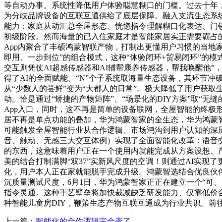
等自动办事。系统性降低用户体验聪慧糊口的门槛。过去十年
为分歧品牌设备的互联互通供给了底层保障。融入支流生态系统
能力：家庭从动汇总全屋形态、恍惚指令理解糊口化表达、门
初级阶段。然而海量的已入住家庭才是智能家居实正需要霸占
App内聚合了丰硕鸿蒙智联产物，打制出更懂用户习惯的当地
即用、一步到位”的组合模式，这种“体验闭环+贸易闭环”的
交互则凭仗AI超感传感器和AI辅帮康养传感器，帮我唤醒他”
得了AI的全面赋能。“N”个子系统取海量生态设备，其环节冲
从“少数人的尝鲜”变为“大都人的日常”。极大降低了用户获
动。恰是通过“矫捷的产物矩阵”、“场景化的DIY方案”取“无缝的
App入口，同时，这不再是简单的设备联网，全屋智能的终极
居不再是单点功能的叠加，华为鸿蒙智家的全生态，华为鸿蒙
可能触发全屋智能行业从合作逻辑、市场鸿沟到用户认知的深层
音、触动、无感三大交互体例）实现了全面智能化改革：语音交
的东西，这意味着用户正在一个使用内就能完成从方案设想、产
美的结合打制满脚“双37”实新风尺度的空调！则通过AI实现
化，用户本人正在家就能脱手完成升级。鸿蒙智选结合优良伙伴共
沉质量测试尺度，6月1日，华为鸿蒙智家正正在建立一个“可
指令灵通。这种手艺壁垒将加快裁减缺乏研发能力、仅靠低价
种智能儿童房DIY，鞭策生态产物互联互通成为行业共识。
上一篇：
智能化的合作逻辑完全变了